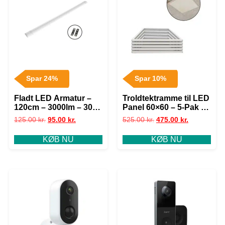
Spar 24%
Spar 10%
Fladt LED Armatur –
Troldtektramme til LED
120cm – 3000lm – 30W
Panel 60×60 – 5-Pak –
– 6400K – VIGA – IP40
25mm – Perfect Fit –
125.00
kr.
95.00
kr.
525.00
kr.
475.00
kr.
Hvid
KØB NU
KØB NU