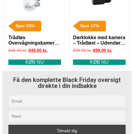
Spar 15%
Spar 17%
Trådløs
Dørklokke med kamera
Overvågningskamera –
– Trådløst – Udendørs
Udendørs – WiFi –
– WiFi – Nightvision
648.00
kr.
549.00
kr.
839.00
kr.
699.00
kr.
Batteridrevet
KØB NU
KØB NU
Få den komplette Black Friday oversigt
direkte i din indbakke