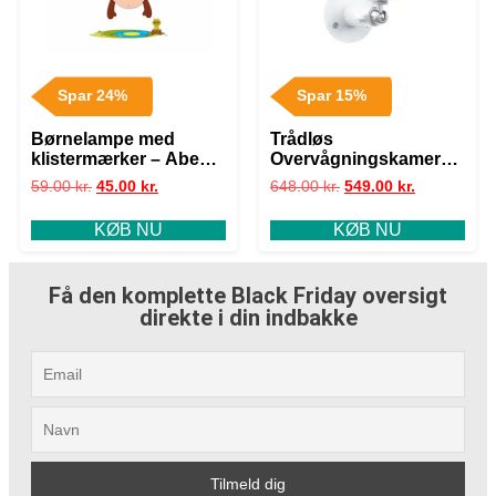
Spar 24%
Spar 15%
Børnelampe med
Trådløs
klistermærker – Abe
Overvågningskamera –
Motiv – Væglampe –
Udendørs – WiFi –
59.00
kr.
45.00
kr.
648.00
kr.
549.00
kr.
AAA Batterier
Batteridrevet
KØB NU
KØB NU
Få den komplette Black Friday oversigt
direkte i din indbakke