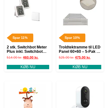
Spar 11%
Spar 10%
2 stk. Switchbot Meter
Troldtektramme til LED
Plus inkl. Switchbot
Panel 60×60 – 5-Pak –
Hub – Termometer –
25mm – Perfect Fit –
514.00
kr.
460.00
kr.
525.00
kr.
475.00
kr.
Smart Home
Hvid
KØB NU
KØB NU