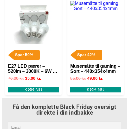
Spar 50%
Spar 42%
E27 LED pærer –
Musemåtte til gaming –
520lm – 3000K – 6W –
Sort – 440x354x4mm
Value Pack med 3 stk.
70.00
kr.
35.00
kr.
85.00
kr.
49.00
kr.
KØB NU
KØB NU
Få den komplette Black Friday oversigt
direkte i din indbakke