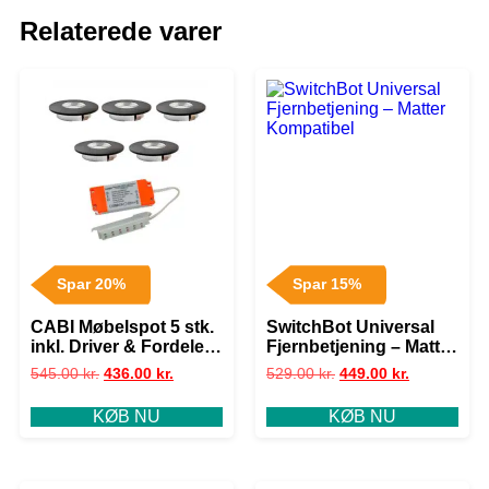
Relaterede varer
Spar 20%
Spar 15%
CABI Møbelspot 5 stk.
SwitchBot Universal
inkl. Driver & Fordeler
Fjernbetjening – Matter
– LED – Dæmpbar –
Kompatibel
545.00
kr.
436.00
kr.
529.00
kr.
449.00
kr.
Sort
KØB NU
KØB NU