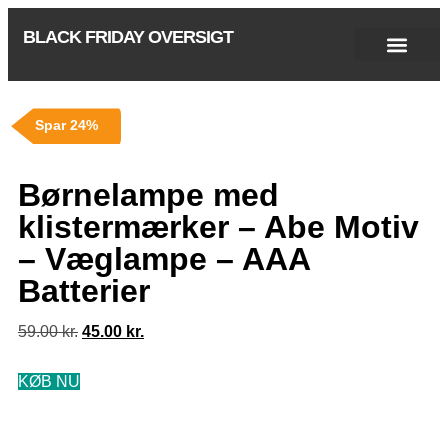
BLACK FRIDAY OVERSIGT
Singles Day 2025
Black Friday 2026
Black November 2026
Cyber Monday 2025
Januar Udsalg 2026
Green Friday 2026
Spar 24%
Børnelampe med
klistermærker – Abe Motiv
– Væglampe – AAA
Batterier
59.00
kr.
45.00
kr.
KØB NU