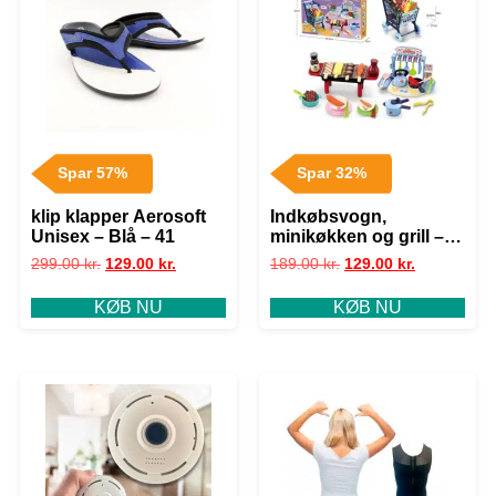
Spar 57%
Spar 32%
klip klapper Aerosoft
Indkøbsvogn,
Unisex – Blå – 41
minikøkken og grill –
Blå eller lyserød – 58
299.00
kr.
129.00
kr.
189.00
kr.
129.00
kr.
sjove dele – – Blå
KØB NU
KØB NU