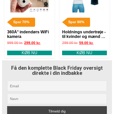
Spar 70%
Spar 80%
360Â° indendørs WiFi
Holdnings undertrøje -
kamera
til kvinder og mænd – –
Mand hvid XXL
999.00
kr.
299.00
kr.
299.00
kr.
59.00
kr.
KØB NU
KØB NU
Få den komplette Black Friday oversigt
direkte i din indbakke