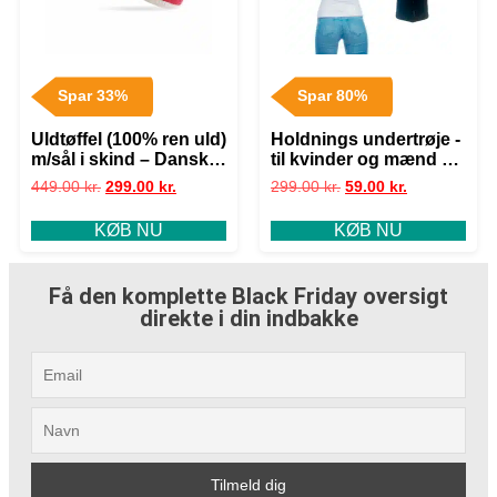
Spar 33%
Spar 80%
Uldtøffel (100% ren uld)
Holdnings undertrøje -
m/sål i skind – Dansk
til kvinder og mænd – –
Design fra SHUS –
Mand hvid XXL
449.00
kr.
299.00
kr.
299.00
kr.
59.00
kr.
denim / 37
KØB NU
KØB NU
Få den komplette Black Friday oversigt
direkte i din indbakke