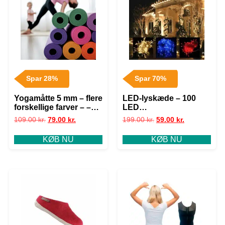
Spar 28%
Spar 70%
Yogamåtte 5 mm – flere
LED-lyskæde – 100
forskellige farver – –
LED
Sort
indendørs/udendørs
109.00
kr.
79.00
kr.
199.00
kr.
59.00
kr.
10 meter, varm hvid,
rød, grøn, multifarvet
KØB NU
KØB NU
eller blå – Blå