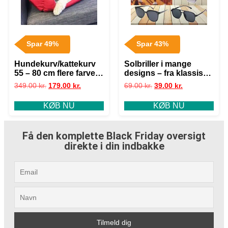
Spar 49%
Spar 43%
Hundekurv/kattekurv
Solbriller i mange
55 – 80 cm flere farver
designs – fra klassisk
– Sort SMALL
til trendy! – 39,- / 2415
349.00
kr.
179.00
kr.
69.00
kr.
39.00
kr.
KØB NU
KØB NU
Få den komplette Black Friday oversigt
direkte i din indbakke