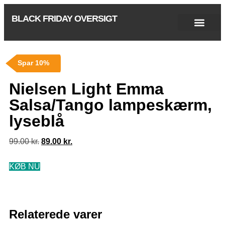
BLACK FRIDAY OVERSIGT
Singles Day 2025
Black Friday 2026
Black November 2026
Cyber Monday 2025
Januar Udsalg 2026
Green Friday 2026
Spar 10%
Nielsen Light Emma
Salsa/Tango lampeskærm,
lyseblå
99.00
kr.
89.00
kr.
KØB NU
Relaterede varer