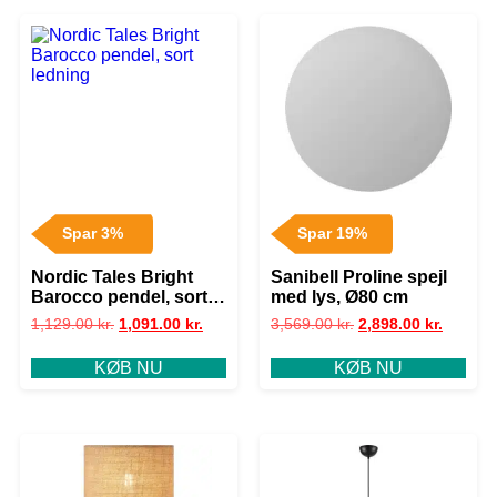
Spar 3%
Spar 19%
Nordic Tales Bright
Sanibell Proline spejl
Barocco pendel, sort
med lys, Ø80 cm
ledning
1,129.00
kr.
1,091.00
kr.
3,569.00
kr.
2,898.00
kr.
KØB NU
KØB NU