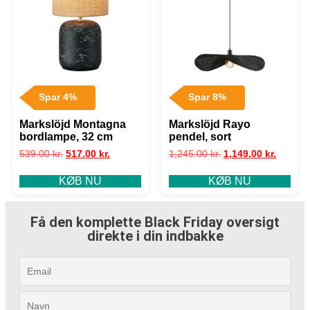
Spar 4%
Spar 8%
Markslöjd Montagna
Markslöjd Rayo
bordlampe, 32 cm
pendel, sort
539.00
kr.
517.00
kr.
1,245.00
kr.
1,149.00
kr.
KØB NU
KØB NU
Få den komplette Black Friday oversigt
direkte i din indbakke