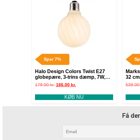
Spar 7%
Sp
Halo Design Colors Twist E27
Marks
globepære, 3-trins dæmp, 7W,
32 cm
Ø9,5 cm
179.00
kr.
166.00
kr.
539.0
KØB NU
Få den