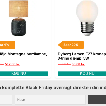
ar 4%
Spar 20%
löjd Montagna bordlampe,
Dyberg Larsen E27 kronep
3-trins dæmp, 5W
0
kr.
517.00
kr.
75.00
kr.
60.00
kr.
KØB NU
KØB NU
 komplette Black Friday oversigt direkte i din i