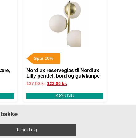
Spar 10%
ære,
Nordlux reserveglas til Nordlux
Lilly pendel, bord og gulvlampe
137.00
kr.
123.00
kr.
KØB NU
ndbakke