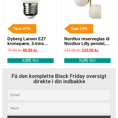
Spar 20%
Spar 10%
Dyberg Larsen E27
Nordlux reserveglas til
kronepære, 3-trins
Nordlux Lilly pendel,
dæmp, 5W
bord og gulvlampe
75.00
kr.
60.00
kr.
137.00
kr.
123.00
kr.
KØB NU
KØB NU
Få den komplette Black Friday oversigt
direkte i din indbakke