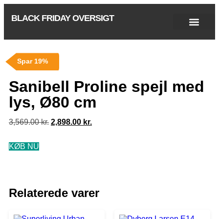
BLACK FRIDAY OVERSIGT
Singles Day 2025
Black Friday 2026
Black November 2026
Cyber Monday 2025
Januar Udsalg 2026
Green Friday 2026
Spar 19%
Sanibell Proline spejl med
lys, Ø80 cm
3,569.00
kr.
2,898.00
kr.
KØB NU
Relaterede varer