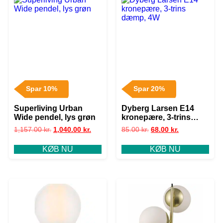
Spar 10%
Spar 20%
Superliving Urban
Dyberg Larsen E14
Wide pendel, lys grøn
kronepære, 3-trins
dæmp, 4W
1,157.00
kr.
1,040.00
kr.
85.00
kr.
68.00
kr.
KØB NU
KØB NU