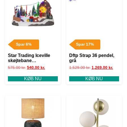
Spar 6%
Spar 17%
Star Trading Iceville
Dftp Strap 36 pendel,
skøjtebane
grå
julelandskab
575.00
kr.
540.00
kr.
1,529.00
kr.
1,269.00
kr.
KØB NU
KØB NU