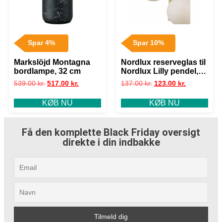
Spar 4%
Spar 10%
Markslöjd Montagna
Nordlux reserveglas til
bordlampe, 32 cm
Nordlux Lilly pendel,
bord og gulvlampe
539.00
kr.
517.00
kr.
137.00
kr.
123.00
kr.
KØB NU
KØB NU
Få den komplette Black Friday oversigt
direkte i din indbakke