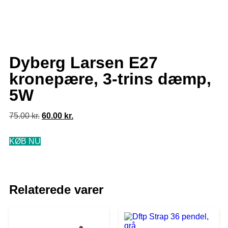
Dyberg Larsen E27
kronepære, 3-trins dæmp,
5W
75.00
kr.
60.00
kr.
KØB NU
Relaterede varer