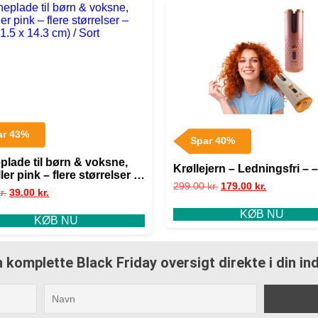
ar 43%
Spar 40%
plade til børn & voksne,
Krøllejern – Ledningsfri – 
ller pink – flere størrelser –
299.00
kr.
179.00
kr.
21.5 x 14.3 cm) / Sort
r.
39.00
kr.
KØB NU
KØB NU
 komplette Black Friday oversigt direkte i din i