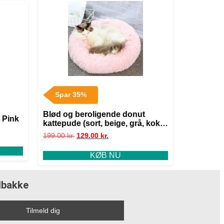
Spar 35%
Blød og beroligende donut
– Pink
kattepude (sort, beige, grå, koks
eller pink) – Pink / 60 cm
199.00
kr.
129.00
kr.
KØB NU
ndbakke