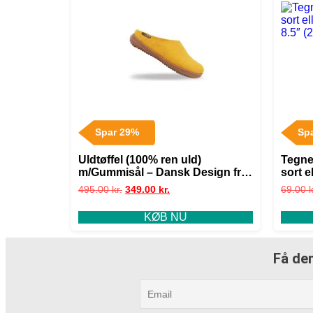
Spar 29%
Sp
Uldtøffel (100% ren uld)
Tegne
m/Gummisål – Dansk Design fra
sort e
SHUS – blå / 40
8.5″ (
495.00
kr.
349.00
kr.
69.00
k
KØB NU
Få den