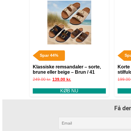
Spar 44%
Sp
Klassiske remsandaler – sorte,
Korte
brune eller beige – Brun / 41
stilfu
vandt
249.00
kr.
139.00
kr.
199.0
KØB NU
Få den