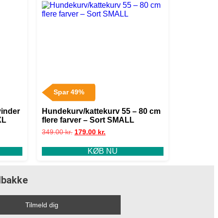
Spar 49%
vinder
Hundekurv/kattekurv 55 – 80 cm
XL
flere farver – Sort SMALL
349.00
kr.
179.00
kr.
KØB NU
ndbakke