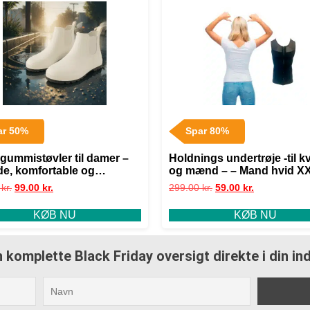
ar 50%
Spar 80%
 gummistøvler til damer –
Holdnings undertrøje -til k
lde, komfortable og
og mænd – – Mand hvid X
ætte – 40,5
0
kr.
99.00
kr.
299.00
kr.
59.00
kr.
KØB NU
KØB NU
 komplette Black Friday oversigt direkte i din i