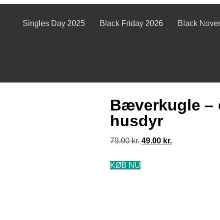
Singles Day 2025
Black Friday 2026
Black Nove
Bæverkugle – el
husdyr
79.00
kr.
49.00
kr.
KØB NU