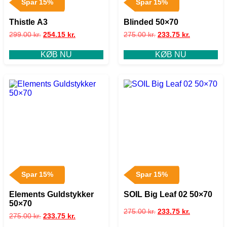
Spar 15%
Spar 15%
Thistle A3
Blinded 50×70
299.00
kr.
254.15
kr.
275.00
kr.
233.75
kr.
KØB NU
KØB NU
Spar 15%
Spar 15%
Elements Guldstykker
SOIL Big Leaf 02 50×70
50×70
275.00
kr.
233.75
kr.
275.00
kr.
233.75
kr.