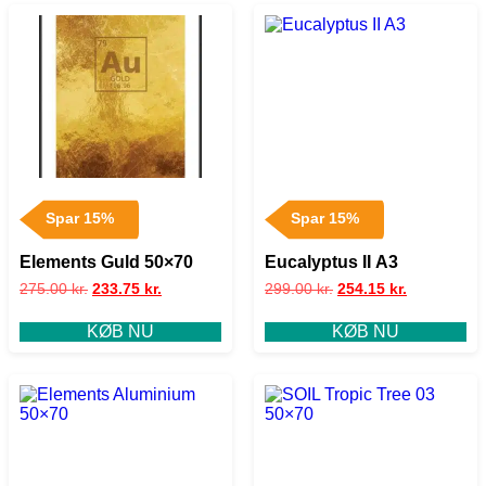
Spar 15%
Spar 15%
Elements Guld 50×70
Eucalyptus II A3
275.00
kr.
233.75
kr.
299.00
kr.
254.15
kr.
KØB NU
KØB NU