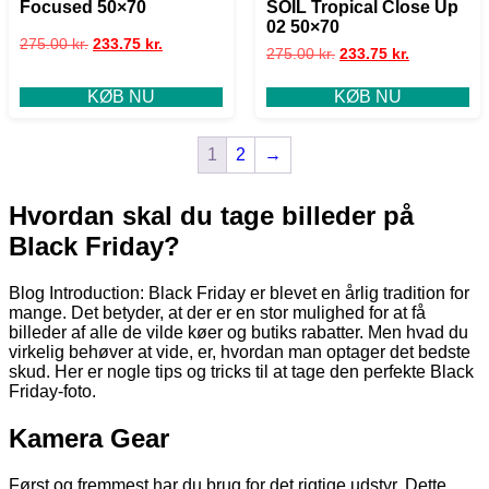
Focused 50×70
SOIL Tropical Close Up
02 50×70
275.00
kr.
233.75
kr.
275.00
kr.
233.75
kr.
KØB NU
KØB NU
1
2
→
Hvordan skal du tage billeder på
Black Friday?
Blog Introduction: Black Friday er blevet en årlig tradition for
mange. Det betyder, at der er en stor mulighed for at få
billeder af alle de vilde køer og butiks rabatter. Men hvad du
virkelig behøver at vide, er, hvordan man optager det bedste
skud. Her er nogle tips og tricks til at tage den perfekte Black
Friday-foto.
Kamera Gear
Først og fremmest har du brug for det rigtige udstyr. Dette