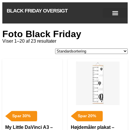
BLACK FRIDAY OVERSIGT
Singles Day 2025
Black Friday 2026
Black November 2026
Cyber Monday 2025
Januar Udsalg 2026
Green Friday 2026
Foto Black Friday
Viser 1–20 af 23 resultater
Spar 30%
Spar 20%
My Little DaVinci A3 –
Højdemåler plakat –