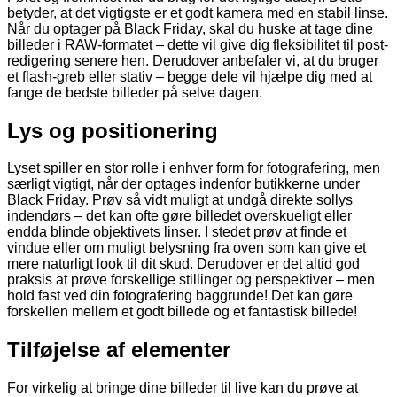
betyder, at det vigtigste er et godt kamera med en stabil linse.
Når du optager på Black Friday, skal du huske at tage dine
billeder i RAW-formatet – dette vil give dig fleksibilitet til post-
redigering senere hen. Derudover anbefaler vi, at du bruger
et flash-greb eller stativ – begge dele vil hjælpe dig med at
fange de bedste billeder på selve dagen.
Lys og positionering
Lyset spiller en stor rolle i enhver form for fotografering, men
særligt vigtigt, når der optages indenfor butikkerne under
Black Friday. Prøv så vidt muligt at undgå direkte sollys
indendørs – det kan ofte gøre billedet overskueligt eller
endda blinde objektivets linser. I stedet prøv at finde et
vindue eller om muligt belysning fra oven som kan give et
mere naturligt look til dit skud. Derudover er det altid god
praksis at prøve forskellige stillinger og perspektiver – men
hold fast ved din fotografering baggrunde! Det kan gøre
forskellen mellem et godt billede og et fantastisk billede!
Tilføjelse af elementer
For virkelig at bringe dine billeder til live kan du prøve at