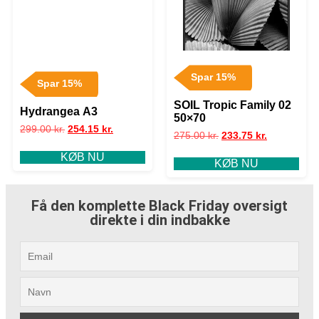
Spar 15%
Spar 15%
SOIL Tropic Family 02
Hydrangea A3
50×70
299.00
kr.
254.15
kr.
275.00
kr.
233.75
kr.
KØB NU
KØB NU
Få den komplette Black Friday oversigt
direkte i din indbakke