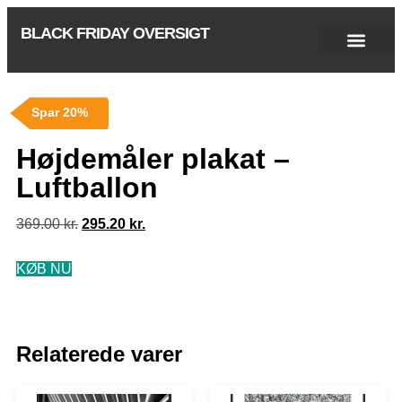
BLACK FRIDAY OVERSIGT
Singles Day 2025
Black Friday 2026
Black November 2026
Cyber Monday 2025
Januar Udsalg 2026
Green Friday 2026
Spar 20%
Højdemåler plakat –
Luftballon
369.00
kr.
295.20
kr.
KØB NU
Relaterede varer