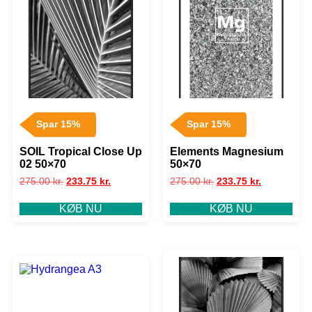
Spar 15%
Spar 15%
SOIL Tropical Close Up
Elements Magnesium
02 50×70
50×70
275.00
kr.
233.75
kr.
275.00
kr.
233.75
kr.
KØB NU
KØB NU