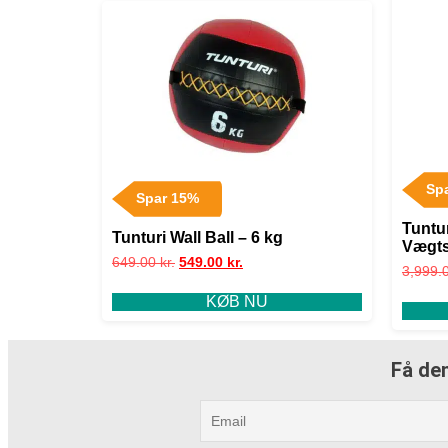
Sp
Spar 15%
Tuntu
Tunturi Wall Ball – 6 kg
Vægts
649.00
kr.
549.00
kr.
3,999.
KØB NU
Få den