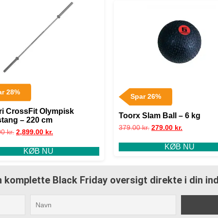
ar 28%
Spar 26%
ri CrossFit Olympisk
Toorx Slam Ball – 6 kg
tang – 220 cm
379.00
kr.
279.00
kr.
00
kr.
2,899.00
kr.
KØB NU
KØB NU
 komplette Black Friday oversigt direkte i din i