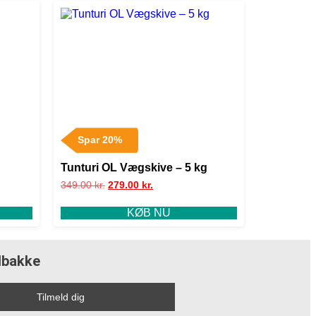
Spar 20%
Tunturi OL Vægskive – 5 kg
349.00
kr.
279.00
kr.
KØB NU
ndbakke