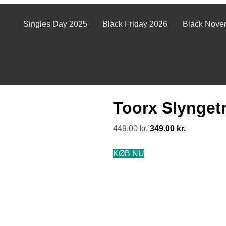
Singles Day 2025
Black Friday 2026
Black Nove
Toorx Slynget
449.00
kr.
349.00
kr.
KØB NU