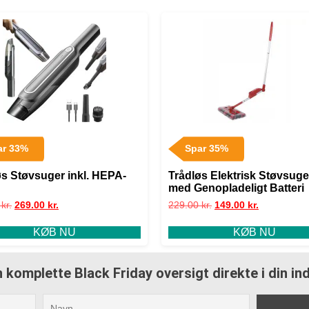
ar 33%
Spar 35%
øs Støvsuger inkl. HEPA-
Trådløs Elektrisk Støvsuge
med Genopladeligt Batteri
0
kr.
269.00
kr.
229.00
kr.
149.00
kr.
KØB NU
KØB NU
 komplette Black Friday oversigt direkte i din i