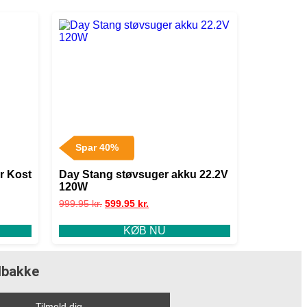
Spar 40%
r Kost
Day Stang støvsuger akku 22.2V
120W
999.95
kr.
599.95
kr.
KØB NU
ndbakke