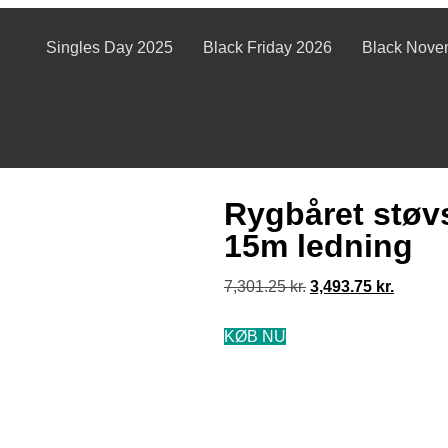
Singles Day 2025
Black Friday 2026
Black Nove
Rygbåret støv
15m ledning
7,301.25
kr.
3,493.75
kr.
KØB NU