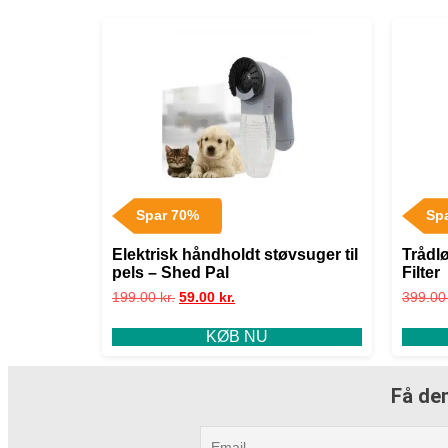
Spar 70%
Sp
Elektrisk håndholdt støvsuger til
Trådl
pels – Shed Pal
Filter
199.00
kr.
59.00
kr.
399.0
KØB NU
Få den