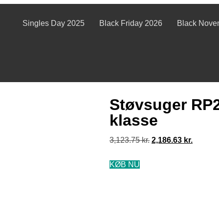
Singles Day 2025
Black Friday 2026
Black Nove
Støvsuger RP2
klasse
3,123.75
kr.
2,186.63
kr.
KØB NU