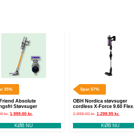
ar 35%
Spar 57%
Friend Absolute
OBH Nordica støvsuger
ngsfri Støvsuger
cordless X-Force 9.60 Flex
Essential
00
kr.
1,999.00
kr.
2,999.00
kr.
1,299.95
kr.
KØB NU
KØB NU