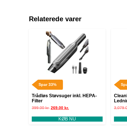
Relaterede varer
Spar 33%
Sp
Trådløs Støvsuger inkl. HEPA-
Clean
Filter
Ledni
399.00
kr.
269.00
kr.
3,079.
KØB NU