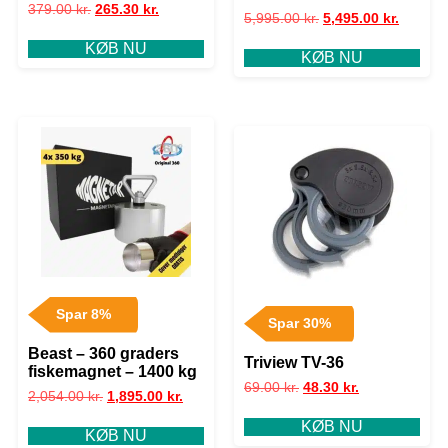
379.00
kr.
265.30
kr.
5,995.00
kr.
5,495.00
kr.
KØB NU
KØB NU
Spar 8%
Spar 30%
Beast – 360 graders
Triview TV-36
fiskemagnet – 1400 kg
69.00
kr.
48.30
kr.
2,054.00
kr.
1,895.00
kr.
KØB NU
KØB NU