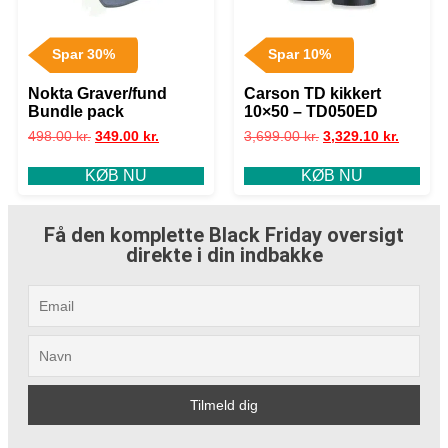
Spar 30%
Spar 10%
Nokta Graver/fund
Carson TD kikkert
Bundle pack
10×50 – TD050ED
498.00
kr.
349.00
kr.
3,699.00
kr.
3,329.10
kr.
KØB NU
KØB NU
Få den komplette Black Friday oversigt
direkte i din indbakke