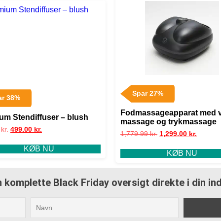
Spar 27%
ar 38%
Fodmassageapparat med 
um Stendiffuser – blush
massage og trykmassage
0
kr.
499.00
kr.
1,779.99
kr.
1,299.00
kr.
KØB NU
KØB NU
 komplette Black Friday oversigt direkte i din i