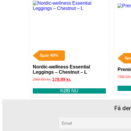
Spar 40%
Sp
Nordic-wellness Essential
Premi
Leggings – Chestnut – L
799.0
299.00
kr.
178.99
kr.
KØB NU
Få den