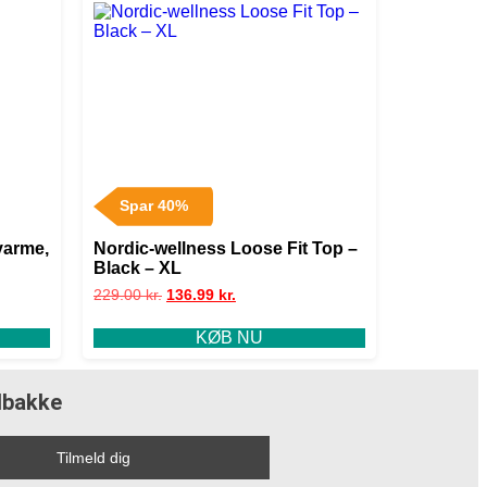
Spar 40%
varme,
Nordic-wellness Loose Fit Top –
Black – XL
229.00
kr.
136.99
kr.
KØB NU
ndbakke