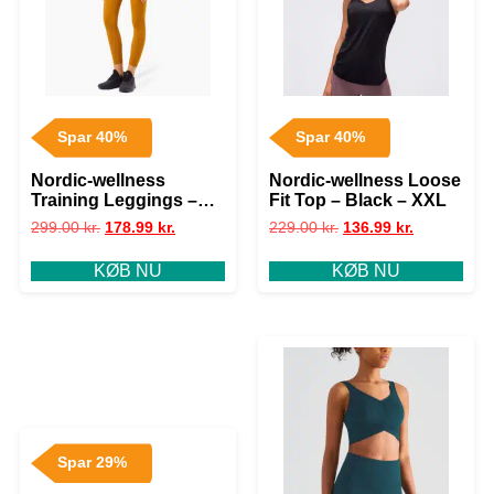
Spar 40%
Spar 40%
Nordic-wellness
Nordic-wellness Loose
Training Leggings –
Fit Top – Black – XXL
Mustard Yellow – XL
299.00
kr.
178.99
kr.
229.00
kr.
136.99
kr.
KØB NU
KØB NU
Spar 29%