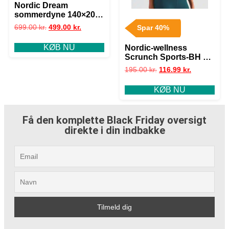
Nordic Dream
sommerdyne 140×200
cm
699.00
kr.
499.00
kr.
Spar 40%
KØB NU
Nordic-wellness
Scrunch Sports-BH –
Ocean Blue – S
195.00
kr.
116.99
kr.
KØB NU
Få den komplette Black Friday oversigt
direkte i din indbakke