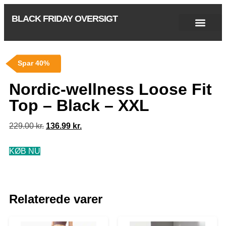
BLACK FRIDAY OVERSIGT
Singles Day 2025
Black Friday 2026
Black November 2026
Cyber Monday 2025
Januar Udsalg 2026
Green Friday 2026
Spar 40%
Nordic-wellness Loose Fit
Top – Black – XXL
229.00
kr.
136.99
kr.
KØB NU
Relaterede varer