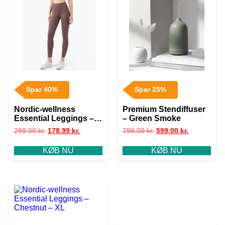
Spar 40%
Spar 25%
Nordic-wellness
Premium Stendiffuser
Essential Leggings –
– Green Smoke
Chestnut – L
299.00
kr.
178.99
kr.
799.00
kr.
599.00
kr.
KØB NU
KØB NU