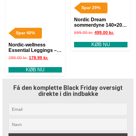
Spar 29%
Nordic Dream
sommerdyne 140×200
cm
699.00
kr.
499.00
kr.
Spar 40%
KØB NU
Nordic-wellness
Essential Leggings –
Chestnut – XL
299.00
kr.
178.99
kr.
KØB NU
Få den komplette Black Friday oversigt
direkte i din indbakke