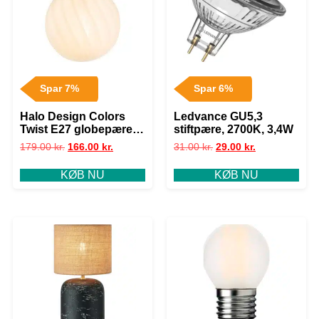
Spar 7%
Spar 6%
Halo Design Colors
Ledvance GU5,3
Twist E27 globepære,
stiftpære, 2700K, 3,4W
3-trins dæmp, 7W, Ø9,5
179.00
kr.
166.00
kr.
31.00
kr.
29.00
kr.
cm
KØB NU
KØB NU