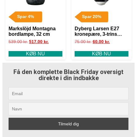
Spar 4%
Spar 20%
Markslöjd Montagna
Dyberg Larsen E27
bordlampe, 32 cm
kronepære, 3-trins
dæmp, 5W
539.00
kr.
517.00
kr.
75.00
kr.
60.00
kr.
KØB NU
KØB NU
Få den komplette Black Friday oversigt
direkte i din indbakke