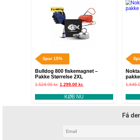
Spar 15%
Sp
Bulldog 800 fiskemagnet –
Nokta
Pakke Størrelse 2XL
pakke
1,524.00
kr.
1,299.00
kr.
1,645.
KØB NU
Få den