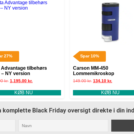
ar 27%
Spar 10%
 Advantage tilbehørs
Carson MM-450
 – NY version
Lommemikroskop
00
kr.
1,195.00
kr.
149.00
kr.
134.10
kr.
KØB NU
KØB NU
 komplette Black Friday oversigt direkte i din i