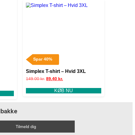
Spar 40%
Simplex T-shirt – Hvid 3XL
149.00
kr.
89.40
kr.
KØB NU
ndbakke