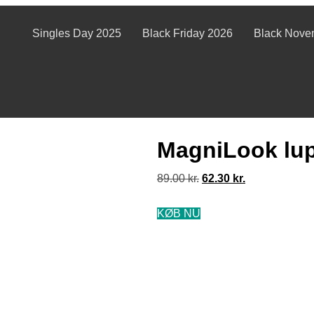
Singles Day 2025
Black Friday 2026
Black Nove
MagniLook lup
89.00
kr.
62.30
kr.
KØB NU