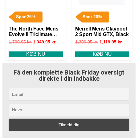
Spar 25%
Spar 20%
The North Face Mens
Merrell Mens Claypool
Evolve II Triclimate
2 Sport Mid GTX, Black
Jacket, Olive / Black
1,799.95
kr.
1,349.95
kr.
1,399.95
kr.
1,119.95
kr.
KØB NU
KØB NU
Få den komplette Black Friday oversigt
direkte i din indbakke