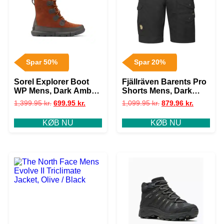
Spar 50%
Spar 20%
Sorel Explorer Boot
Fjällräven Barents Pro
WP Mens, Dark Amber
Shorts Mens, Dark
/ Buff
Grey / Dark Grey
1,399.95
kr.
699.95
kr.
1,099.95
kr.
879.96
kr.
KØB NU
KØB NU