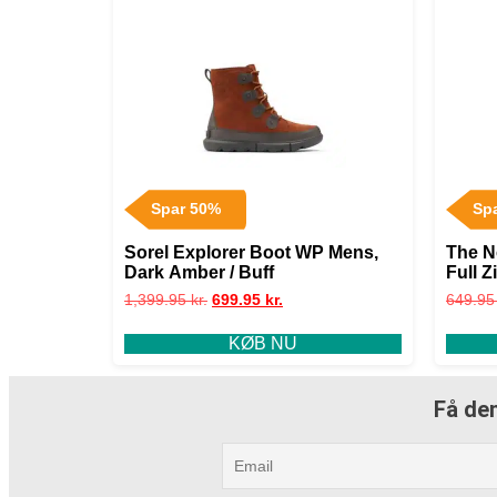
Spar 50%
Sp
Sorel Explorer Boot WP Mens,
The N
Dark Amber / Buff
Full 
1,399.95
kr.
699.95
kr.
649.9
KØB NU
Få den