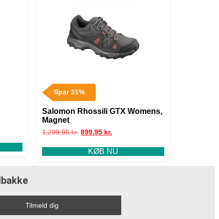
Spar 31%
Salomon Rhossili GTX Womens,
Magnet
1,299.95
kr.
899.95
kr.
KØB NU
ndbakke