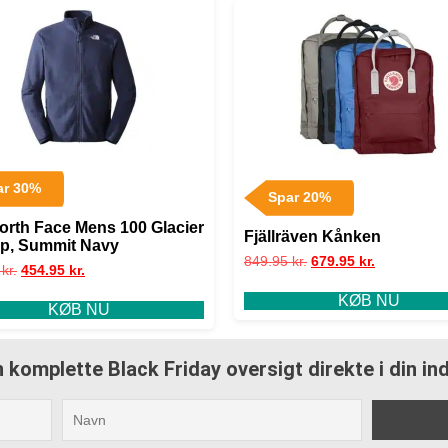
ar 30%
Spar 20%
orth Face Mens 100 Glacier
Fjällräven Kånken
Zip, Summit Navy
849.95
kr.
679.95
kr.
5
kr.
454.95
kr.
KØB NU
KØB NU
 komplette Black Friday oversigt direkte i din i