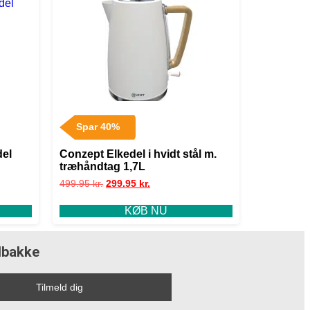
Spar 40%
del
Conzept Elkedel i hvidt stål m.
træhåndtag 1,7L
499.95
kr.
299.95
kr.
KØB NU
ndbakke