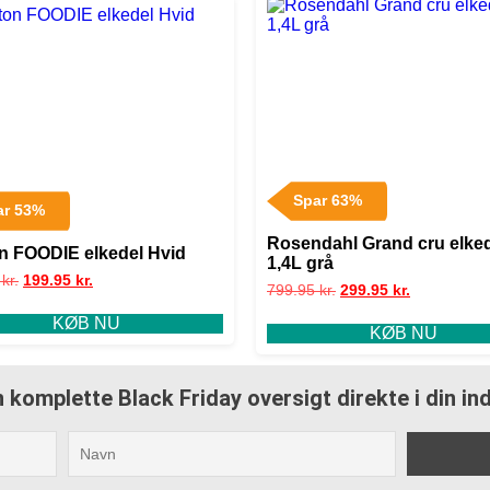
Spar 63%
ar 53%
Rosendahl Grand cru elke
on FOODIE elkedel Hvid
1,4L grå
5
kr.
199.95
kr.
799.95
kr.
299.95
kr.
KØB NU
KØB NU
 komplette Black Friday oversigt direkte i din i