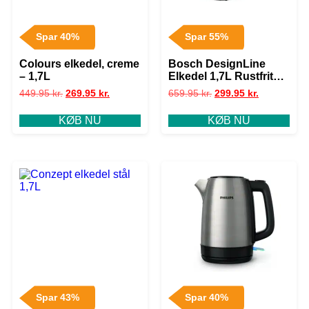
Spar 40%
Spar 55%
Colours elkedel, creme
Bosch DesignLine
– 1,7L
Elkedel 1,7L Rustfrit
Stål
449.95
kr.
269.95
kr.
659.95
kr.
299.95
kr.
KØB NU
KØB NU
Spar 43%
Spar 40%