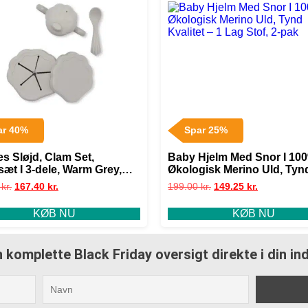
ar 40%
Spar 25%
s Sløjd, Clam Set,
Baby Hjelm Med Snor I 10
sæt I 3-dele, Warm Grey,
Økologisk Merino Uld, Tyn
 I Flere Varianter
Kvalitet – 1 Lag Stof, 2-pak
0
kr.
167.40
kr.
199.00
kr.
149.25
kr.
KØB NU
KØB NU
 komplette Black Friday oversigt direkte i din i