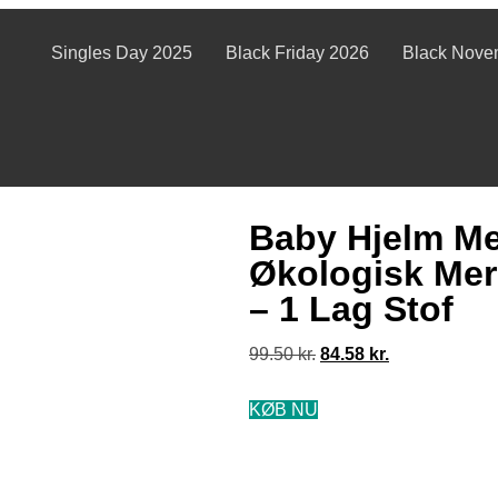
Singles Day 2025
Black Friday 2026
Black Nove
Baby Hjelm Me
Økologisk Meri
– 1 Lag Stof
99.50
kr.
84.58
kr.
KØB NU