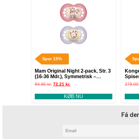
Spar 15%
Sp
Mam Original Night 2-pack, Str. 3
Konge
(16-36 Mdr.), Symmetrisk –
Spise
Silikone
Findes
84.95
kr.
72.21
kr.
279.0
KØB NU
Få den