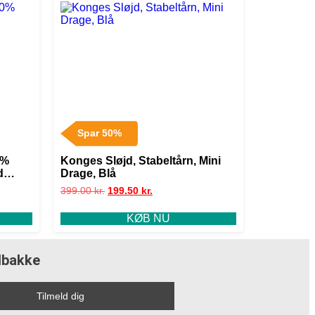
Spar 50%
0%
Konges Sløjd, Stabeltårn, Mini
d
Drage, Blå
399.00
kr.
199.50
kr.
KØB NU
ndbakke