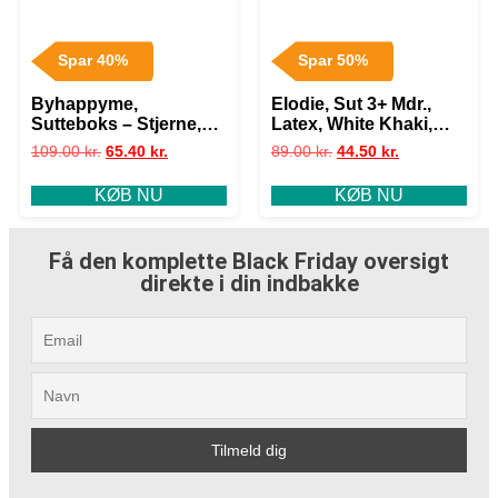
Spar 40%
Spar 50%
Byhappyme,
Elodie, Sut 3+ Mdr.,
Sutteboks – Stjerne,
Latex, White Khaki,
Silikone
Rund – Latex
109.00
kr.
65.40
kr.
89.00
kr.
44.50
kr.
KØB NU
KØB NU
Få den komplette Black Friday oversigt
direkte i din indbakke