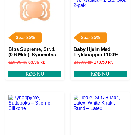
Spar 25%
Spar 25%
Bibs Supreme, Str. 1
Baby Hjelm Med
(0-6 Mdr.), Symmetrisk
Trykknapper I 100%
– Silikone
Økologisk Merino Uld,
119.95
kr.
89.96
kr.
238.00
kr.
178.50
kr.
Tyk Kvalitet – 2 Lag
Stof, 2-pak
KØB NU
KØB NU