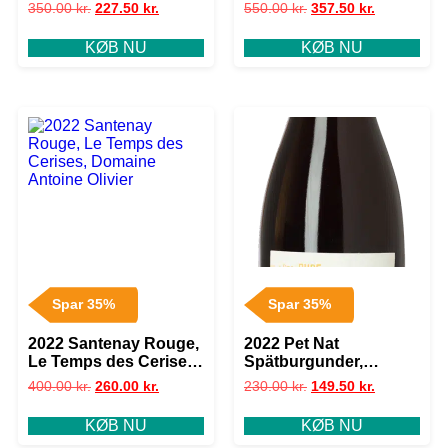
Domaine Antoine
Quentin Jeannot
350.00
kr.
227.50
kr.
550.00
kr.
357.50
kr.
Olivier
KØB NU
KØB NU
Spar 35%
Spar 35%
2022 Santenay Rouge,
2022 Pet Nat
Le Temps des Cerises,
Spätburgunder,
Domaine Antoine
Gutswein, Weingut
400.00
kr.
260.00
kr.
230.00
kr.
149.50
kr.
Olivier
Gysler, Rheinhessen
KØB NU
KØB NU