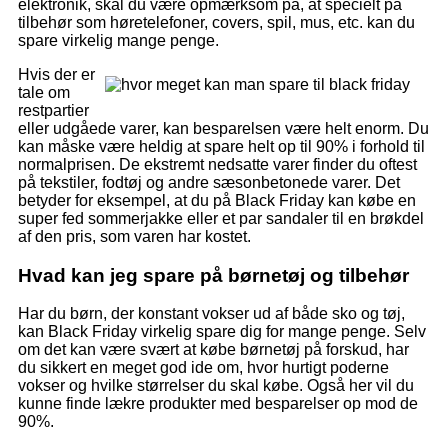
elektronik, skal du være opmærksom på, at specielt på
tilbehør som høretelefoner, covers, spil, mus, etc. kan du
spare virkelig mange penge.
Hvis der er
tale om
restpartier
eller udgåede varer, kan besparelsen være helt enorm. Du
kan måske være heldig at spare helt op til 90% i forhold til
normalprisen. De ekstremt nedsatte varer finder du oftest
på tekstiler, fodtøj og andre sæsonbetonede varer. Det
betyder for eksempel, at du på Black Friday kan købe en
super fed sommerjakke eller et par sandaler til en brøkdel
af den pris, som varen har kostet.
Hvad kan jeg spare på børnetøj og tilbehør
Har du børn, der konstant vokser ud af både sko og tøj,
kan Black Friday virkelig spare dig for mange penge. Selv
om det kan være svært at købe børnetøj på forskud, har
du sikkert en meget god ide om, hvor hurtigt poderne
vokser og hvilke størrelser du skal købe. Også her vil du
kunne finde lækre produkter med besparelser op mod de
90%.