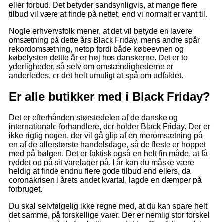
eller forbud. Det betyder sandsynligvis, at mange flere
tilbud vil være at finde på nettet, end vi normalt er vant til.
Nogle erhvervsfolk mener, at det vil betyde en lavere
omsætning på dette års Black Friday, mens andre spår
rekordomsætning, netop fordi både købeevnen og
købelysten dettte år er høj hos danskerne. Det er to
yderligheder, så selv om omstændighederne er
anderledes, er det helt umuligt at spå om udfaldet.
Er alle butikker med i Black Friday?
Det er efterhånden størstedelen af de danske og
internationale forhandlere, der holder Black Friday. Der er
ikke rigtig nogen, der vil gå glip af en meromsætning på
en af de allerstørste handelsdage, så de fleste er hoppet
med på bølgen. Det er faktisk også en helt fin måde, at få
ryddet op på sit varelager på. I år kan du måske være
heldig at finde endnu flere gode tilbud end ellers, da
coronakrisen i årets andet kvartal, lagde en dæmper på
forbruget.
Du skal selvfølgelig ikke regne med, at du kan spare helt
det samme, på forskellige varer. Der er nemlig stor forskel