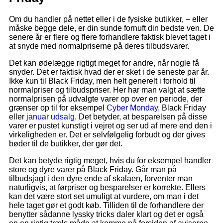
Om du handler på nettet eller i de fysiske butikker, – eller
måske begge dele, er din sunde fornuft din bedste ven. De
senere år er flere og flere forhandlere faktisk blevet taget i
at snyde med normalpriserne på deres tilbudsvarer.
Det kan ødelægge rigtigt meget for andre, når nogle få
snyder. Det er faktisk hvad der er sket i de seneste par år.
Ikke kun til Black Friday, men helt generelt i forhold til
normalpriser og tilbudspriser. Her har man valgt at sætte
normalprisen på udvalgte varer op over en periode, der
grænser op til for eksempel
Cyber Monday
, Black Friday
eller
januar udsalg
. Det betyder, at besparelsen på disse
varer er pustet kunstigt i vejret og ser ud af mere end den i
virkeligheden er. Det er selvfølgelig forbudt og der gives
bøder til de butikker, der gør det.
Det kan betyde rigtig meget, hvis du for eksempel handler
store og dyre varer på Black Friday. Går man på
tilbudsjagt i den dyre ende af skalaen, forventer man
naturligvis, at førpriser og besparelser er korrekte. Ellers
kan det være stort set umuligt at vurdere, om man i det
hele taget gør et godt køb. Tilliden til de forhandlere der
benytter sådanne lyssky tricks daler klart og det er også