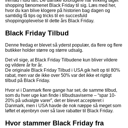
fremad i fuld fart. De danske forbrugere har virkelig taget
shopping fænomenet Black Friday til sig. Læs med her,
hvor du kan blive klogere på historien bag dagen og
samtidig få tips og tricks til en succesfuld
shoppingoplevelse til dette års Black Friday.
Black Friday Tilbud
Denne fredag er blevet så yderst populær, da flere og flere
butikker holder større og større udsalg.
Det vil sige, at Black Friday Tilbudene kun bliver vildere
og vildere år for år.
De originale Black Friday Tilbud i USA gik helt op til 80%
rabat, men var de ikke over 50% var det ikke et rigtigt
tilbud på Black Friday.
Hvor vi i Danmark flere gange har set, de samme tilbud,
som du hver uge kan finde i tilbudsaviserne – “spar 10-
20% på udvalgte varer”, det er blevet accepteret i
Danmark, men i USA havde de nok næppe så meget som
løftet et øjenbryn over så lave rabatter til Black Friday.
Hvor stammer Black Friday fra