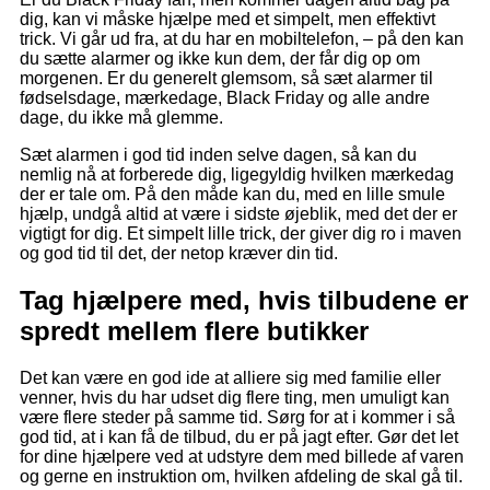
dig, kan vi måske hjælpe med et simpelt, men effektivt
trick. Vi går ud fra, at du har en mobiltelefon, – på den kan
du sætte alarmer og ikke kun dem, der får dig op om
morgenen. Er du generelt glemsom, så sæt alarmer til
fødselsdage, mærkedage, Black Friday og alle andre
dage, du ikke må glemme.
Sæt alarmen i god tid inden selve dagen, så kan du
nemlig nå at forberede dig, ligegyldig hvilken mærkedag
der er tale om. På den måde kan du, med en lille smule
hjælp, undgå altid at være i sidste øjeblik, med det der er
vigtigt for dig. Et simpelt lille trick, der giver dig ro i maven
og god tid til det, der netop kræver din tid.
Tag hjælpere med, hvis tilbudene er
spredt mellem flere butikker
Det kan være en god ide at alliere sig med familie eller
venner, hvis du har udset dig flere ting, men umuligt kan
være flere steder på samme tid. Sørg for at i kommer i så
god tid, at i kan få de tilbud, du er på jagt efter. Gør det let
for dine hjælpere ved at udstyre dem med billede af varen
og gerne en instruktion om, hvilken afdeling de skal gå til.