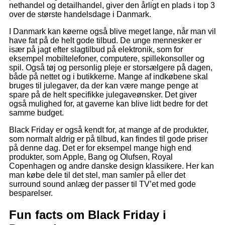
nethandel og detailhandel, giver den årligt en plads i top 3
over de største handelsdage i Danmark.
I Danmark kan køerne også blive meget lange, når man vil
have fat på de helt gode tilbud. De unge mennesker er
især på jagt efter slagtilbud på elektronik, som for
eksempel mobiltelefoner, computere, spillekonsoller og
spil. Også tøj og personlig pleje er storsælgere på dagen,
både på nettet og i butikkerne. Mange af indkøbene skal
bruges til julegaver, da der kan være mange penge at
spare på de helt specifikke julegaveønsker. Det giver
også mulighed for, at gaverne kan blive lidt bedre for det
samme budget.
Black Friday er også kendt for, at mange af de produkter,
som normalt aldrig er på tilbud, kan findes til gode priser
på denne dag. Det er for eksempel mange high end
produkter, som Apple, Bang og Olufsen, Royal
Copenhagen og andre danske design klassikere. Her kan
man købe dele til det stel, man samler på eller det
surround sound anlæg der passer til TV’et med gode
besparelser.
Fun facts om Black Friday i