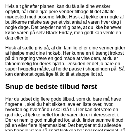
Hvis alt går efter planen, kan du få alle dine ønsker
opfyldt, når dine hjælpere vender tilbage til det aftalte
mødested med poserne fyldte. Husk at tjekke om nogle af
butikkerne måske sælger et vist antal af varen hver dag i
nogle dage. Det betyder nemlig bare, at du ikke behøver
købe varen på selv Black Friday, men godt kan vente en
dag eller to.
Husk at sætte pris på, at din familie eller dine venner gider
at hjælpe med dine indkøb. Her kunne en tiltrængt frokost
på din regning være en god måde at vise dem, at du er
taknemmelig for deres hjælp. Desuden er det jo bare en
super hyggelig måde, at holde pause i shoppingen på. Så
kan dankortet også lige få tid til at slappe lidt af.
Snup de bedste tilbud først
Har du udset dig flere gode tilbud, som du bare må have
fingrene i, skal du helt sikkert lave en liste over, hvor,
hvordan og hvornår du skal slå til. Her kan det være en
god ide, at tjekke nettet for de varer, du er interesseret i.
Der er nemlig god mulighed for, at du finder samme tilbud
på en eller flere hjemmesider. Det betyder at du allerede
kan handle varen så snart klokken har passeret midnat, så