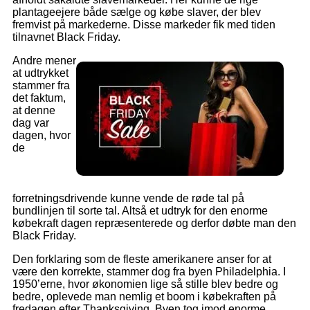
plantageejere både sælge og købe slaver, der blev
fremvist på markederne. Disse markeder fik med tiden
tilnavnet Black Friday.
Andre mener
at udtrykket
stammer fra
det faktum,
at denne
dag var
dagen, hvor
de
forretningsdrivende kunne vende de røde tal på
bundlinjen til sorte tal. Altså et udtryk for den enorme
købekraft dagen repræsenterede og derfor døbte man den
Black Friday.
Den forklaring som de fleste amerikanere anser for at
være den korrekte, stammer dog fra byen Philadelphia. I
1950’erne, hvor økonomien lige så stille blev bedre og
bedre, oplevede man nemlig et boom i købekraften på
fredagen efter Thanksgiving. Byen tog imod enorme