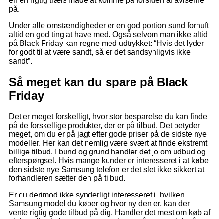
en en rigtig træls måde at komme på forsiden af aviserne
på.
Under alle omstændigheder er en god portion sund fornuft
altid en god ting at have med. Også selvom man ikke altid
på Black Friday kan regne med udtrykket: “Hvis det lyder
for godt til at være sandt, så er det sandsynligvis ikke
sandt”.
Så meget kan du spare på Black
Friday
Det er meget forskelligt, hvor stor besparelse du kan finde
på de forskellige produkter, der er på tilbud. Det betyder
meget, om du er på jagt efter gode priser på de sidste nye
modeller. Her kan det nemlig være svært at finde ekstremt
billige tilbud. I bund og grund handler det jo om udbud og
efterspørgsel. Hvis mange kunder er interesseret i at købe
den sidste nye Samsung telefon er det slet ikke sikkert at
forhandleren sætter den på tilbud.
Er du derimod ikke synderligt interesseret i, hvilken
Samsung model du køber og hvor ny den er, kan der
vente rigtig gode tilbud på dig. Handler det mest om køb af