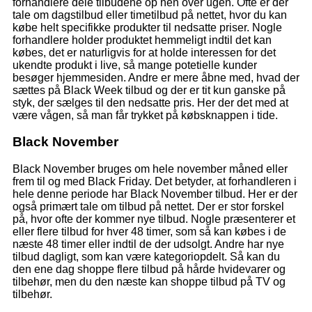
forhandlere dele tilbudene op hen over ugen. Ofte er der
tale om dagstilbud eller timetilbud på nettet, hvor du kan
købe helt specifikke produkter til nedsatte priser. Nogle
forhandlere holder produktet hemmeligt indtil det kan
købes, det er naturligvis for at holde interessen for det
ukendte produkt i live, så mange potetielle kunder
besøger hjemmesiden. Andre er mere åbne med, hvad der
sættes på Black Week tilbud og der er tit kun ganske på
styk, der sælges til den nedsatte pris. Her der det med at
være vågen, så man får trykket på købsknappen i tide.
Black November
Black November bruges om hele november måned eller
frem til og med Black Friday. Det betyder, at forhandleren i
hele denne periode har Black November tilbud. Her er der
også primært tale om tilbud på nettet. Der er stor forskel
på, hvor ofte der kommer nye tilbud. Nogle præsenterer et
eller flere tilbud for hver 48 timer, som så kan købes i de
næste 48 timer eller indtil de der udsolgt. Andre har nye
tilbud dagligt, som kan være kategoriopdelt. Så kan du
den ene dag shoppe flere tilbud på hårde hvidevarer og
tilbehør, men du den næste kan shoppe tilbud på TV og
tilbehør.