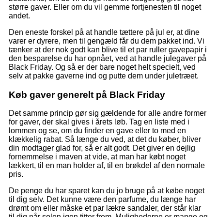
større gaver. Eller om du vil gemme fortjenesten til noget
andet.
Den eneste forskel på at handle tættere på jul er, at dine
varer er dyrere, men til gengæld får du dem pakket ind. Vi
tænker at der nok godt kan blive til et par ruller gavepapir i
den besparelse du har opnået, ved at handle julegaver på
Black Friday. Og så er der bare noget helt specielt, ved
selv at pakke gaverne ind og putte dem under juletræet.
Køb gaver generelt på Black Friday
Det samme princip gør sig gældende for alle andre former
for gaver, der skal gives i årets løb. Tag en liste med i
lommen og se, om du finder en gave eller to med en
klækkelig rabat. Så længe du ved, at det du køber, bliver
din modtager glad for, så er alt godt. Det giver en dejlig
fornemmelse i maven at vide, at man har købt noget
lækkert, til en man holder af, til en brøkdel af den normale
pris.
De penge du har sparet kan du jo bruge på at købe noget
til dig selv. Det kunne være den parfume, du længe har
drømt om eller måske et par lækre sandaler, der står klar
til dig når solen igen titter frem. Mulighederne er mange og