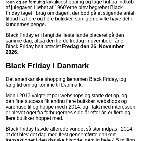
shopping og tage hul på indkøb
roen og en fornuftig køkultur.
af julegaver. I løbet af 1960’erne blev begrebet Black
Friday taget i brug om dagen, der bød på et stigende antal
tilbud fra flere og flere butikker, som gerne ville have del i
kundernes penge.
Black Friday er i langt de fleste lande placeret på den
samme dag, altså den fjerde fredag i november. I år er
Black Friday helt præcist
Fredag den 26. November
2026
.
Black Friday i Danmark
Det amerikanske shopping fænomen Black Friday, tog
lang tid om og komme til Danmark.
Men i 2013 valgte et par webshops og starte det op, og
den fine success fik endnu flere butikker, webshops og
varehuse til og hoppe med i 2014, og i takt med interessen
er blevet øget fra forbrugernes side
å
r efter
å
r, er flere og
flere butikker hoppet med.
Black Friday havde allerede vundet s
å
stor indpas i 2014,
at det blev det dag med flest gennemførte dankort
transaktioner i den danske historie, nemlig hele 4.5 million