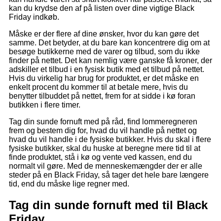
kan du krydse den af på listen over dine vigtige Black
Friday indkøb.
Måske er der flere af dine ønsker, hvor du kan gøre det
samme. Det betyder, at du bare kan koncentrere dig om at
besøge butikkerne med de varer og tilbud, som du ikke
finder på nettet. Det kan nemlig være ganske få kroner, der
adskiller et tilbud i en fysisk butik med et tilbud på nettet.
Hvis du virkelig har brug for produktet, er det måske en
enkelt procent du kommer til at betale mere, hvis du
benytter tilbuddet på nettet, frem for at sidde i kø foran
butikken i flere timer.
Tag din sunde fornuft med på råd, find lommeregneren
frem og bestem dig for, hvad du vil handle på nettet og
hvad du vil handle i de fysiske butikker. Hvis du skal i flere
fysiske butikker, skal du huske at beregne mere tid til at
finde produktet, stå i kø og vente ved kassen, end du
normalt vil gøre. Med de menneskemængder der er alle
steder på en Black Friday, så tager det hele bare længere
tid, end du måske lige regner med.
Tag din sunde fornuft med til Black
Friday