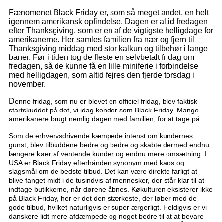
Fænomenet Black Friday er, som så meget andet, en helt
igennem amerikansk opfindelse. Dagen er altid fredagen
efter Thanksgiving, som er en af de vigtigste helligdage for
amerikanerne. Her samles familien fra nær og fjern til
Thanksgiving middag med stor kalkun og tilbehør i lange
baner. Før i tiden tog de fleste en selvbetalt fridag om
fredagen, så de kunne få en lille miniferie i forbindelse
med helligdagen, som altid fejres den fjerde torsdag i
november.
D
enne fridag, som nu er blevet en officiel fridag, blev faktisk
startskuddet på det, vi idag kender som Black Friday. Mange
amerikanere brugt nemlig dagen med familien, for at tage på
Som de erhvervsdrivende kæmpede intenst om kundernes
gunst, blev tilbuddene bedre og bedre og skabte dermed endnu
længere køer af ventende kunder og endnu mere omsætning. I
USA er Black Friday efterhånden synonym med kaos og
slagsmål om de bedste tilbud. Det kan være direkte farligt at
blive fanget midt i de tusindvis af mennesker, der står klar til at
indtage butikkerne, når dørene åbnes. Køkulturen eksisterer ikke
på Black Friday, her er det den stærkeste, der løber med de
gode tilbud, hvilket naturligvis er super ærgerligt. Heldigvis er vi
danskere lidt mere afdæmpede og noget bedre til at at bevare