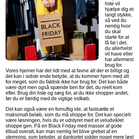
liste vil
hjælpe dig et
langt stykke,
så ved du
nemlig hvor
du skal
starte for at
få fat i det,
du allerhelst
vil have eller
har allermest
brug for.
Vores hjerner har det lidt med at favne alt der er billigt og
det kan i sidste ende betyde, at du kommer hjem med alt
for meget, som du faktisk ikke har brug for. Det kan både
være dyrt men også spænde ben for det, du reelt kom
efter. Brug din liste og sørg for, at du ikke shopper andet,
før du er færdig med de vigtige indkøb.
Det kan også være en fornuftig ide, at fastsætte et
maksimalt beløb, som du må shoppe for. Det kan specielt
være løsningen, hvis du er udstyret med et veludviklet
shoppe gen. På en Black Friday med masser af gode
tilbud overalt, kan man nemlig let blive grebet af en
stemning, som betyder, at dankortet sidder noget mere løst