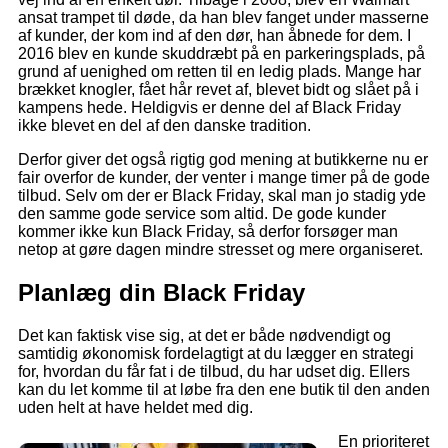
ansat trampet til døde, da han blev fanget under masserne
af kunder, der kom ind af den dør, han åbnede for dem. I
2016 blev en kunde skuddræbt på en parkeringsplads, på
grund af uenighed om retten til en ledig plads. Mange har
brækket knogler, fået hår revet af, blevet bidt og slået på i
kampens hede. Heldigvis er denne del af Black Friday
ikke blevet en del af den danske tradition.
Derfor giver det også rigtig god mening at butikkerne nu er
fair overfor de kunder, der venter i mange timer på de gode
tilbud. Selv om der er Black Friday, skal man jo stadig yde
den samme gode service som altid. De gode kunder
kommer ikke kun Black Friday, så derfor forsøger man
netop at gøre dagen mindre stresset og mere organiseret.
Planlæg din Black Friday
Det kan faktisk vise sig, at det er både nødvendigt og
samtidig økonomisk fordelagtigt at du lægger en strategi
for, hvordan du får fat i de tilbud, du har udset dig. Ellers
kan du let komme til at løbe fra den ene butik til den anden
uden helt at have heldet med dig.
En prioriteret