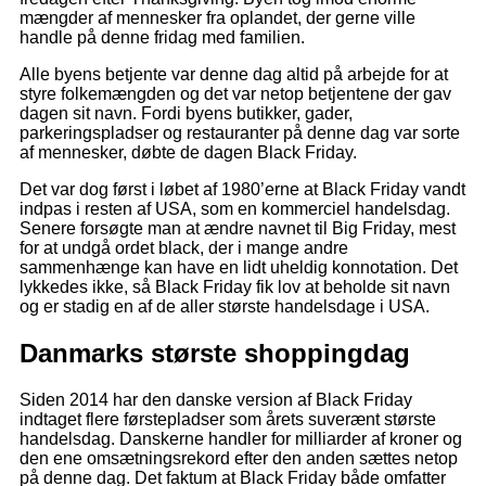
mængder af mennesker fra oplandet, der gerne ville
handle på denne fridag med familien.
Alle byens betjente var denne dag altid på arbejde for at
styre folkemængden og det var netop betjentene der gav
dagen sit navn. Fordi byens butikker, gader,
parkeringspladser og restauranter på denne dag var sorte
af mennesker, døbte de dagen Black Friday.
Det var dog først i løbet af 1980’erne at Black Friday vandt
indpas i resten af USA, som en kommerciel handelsdag.
Senere forsøgte man at ændre navnet til Big Friday, mest
for at undgå ordet black, der i mange andre
sammenhænge kan have en lidt uheldig konnotation. Det
lykkedes ikke, så Black Friday fik lov at beholde sit navn
og er stadig en af de aller største handelsdage i USA.
Danmarks største shoppingdag
Siden 2014 har den danske version af Black Friday
indtaget flere førstepladser som årets suverænt største
handelsdag. Danskerne handler for milliarder af kroner og
den ene omsætningsrekord efter den anden sættes netop
på denne dag. Det faktum at Black Friday både omfatter