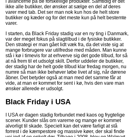
i avancerne på de forskellige produkter. Samtidig er det
ikke alle butikker, der ønsker at sælge en del af deres
varer med tab. Det ser man nok kun hos de helt store
butikker og kæder og for det meste kun på helt bestemte
varer.
I starten, da Black Friday stadig var en ny ting i Danmark,
var der meget fokus på slagtilbud i de fysiske butikker.
Den strategi er man gået lidt væk fra, da det viste sig at
mange forbrugere var utilfredse med måden. Man kunne
stå i kø i timevis for at erhverve sig det gode tilbud, for så
at nå frem til et udsolgt skilt. Derfor uddeler de butikker,
der stadig har de helt gode tilbud klar fredag morgen, nu
numre så man ikke behøver løbe livet af sig, når dørene
åbner. Det betyder også at man med det samme får at
vide, at man er kommet for sent i kø, hvis den vare man
ønsker allerede er udsolgt.
Black Friday i USA
I USA er dagen stadig forbundet med kaos og frygtelige
scener. Kunder slås om varerne og mange er kommet
alvorligt til skade. Specielt kan det være farligt at stå
forrest i de kæmpestore og massive køer, der skal finde
vej ind af en enkelt dør. Tilbage i 2008, blev en Walmart