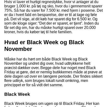
Hvis vi laver et hurtigt regnestykke, hvor vi antager at du
bruger 1.000 kr. på tøj og sko, hvor du i gennemsnit sparer
75%. Så har du varer for 7.500 kr. med hjem i poserne. Det
er da i hvert fald en besparelse, der er til at tage og føle
på. Det vil sige, at dit køb har sparet dig for 6.500 kr. Og
som de kloge siger: “Det der er sparet, er tjent”. Inden du
får set dig om, har du måske hurtigt sparet over 20.000
kroner, hvis du køber tøj til hele familien.
Hvad er Black Week og Black
November
Måske har du hørt om både Black Week og Black
November og undret dig over, hvad udtrykkene helt
præcist dækker over. Begge dele har noget med Black
Friday at gøre, det er nemlig butikkernes måde at prøve at
dele dagen ud over en længere periode. Der findes sikkert
flere udtryk, som bruges lokalt rundt omkring, men
princippet er for så vidt det samme.
Black Week
Black Week bruges om ugen op til Black Friday. Her kan