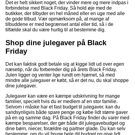
Det er helt sikkert noget, der vinder mere og mere indpas i
forbindelse med Black Friday. Så hold øje med de
butikker, der tilbyder en hel måned eller en uge med alle
de gode tilbud. Vær opmærksom på, at mange af
tilbuddene er med begrænset antal eller tid, så i de
tilfælde skal du være hurtig til at bestemme dig.
Shop dine julegaver på Black
Friday
Det kan faktisk godt betale sig at kigge lidt ud over egen
næsetip, når du forbereder dig på årets Black Friday.
Julen ligger og venter lige rundt om hjørnet, så med
mindre alle julegaver er købt, så er det nu, du skal shoppe
dine julegaver.
Julegaver kan være en kæmpe udskrivning for mange
familier, specielt hvis du er medlem af en stor familie.
Selvom i måske har et fast budget til julegaver, kan du
sandsynligvis både spare penge og købe lidt større gaver
på en og samme dag. På Black Friday finder du varer med
kæmpe besparelser, der gør både dit julegavebudget og
dine børn, niecer, forældre og partner glade. Du kan selv
bestemme, om du vil bruge hele dit budget og give lidt