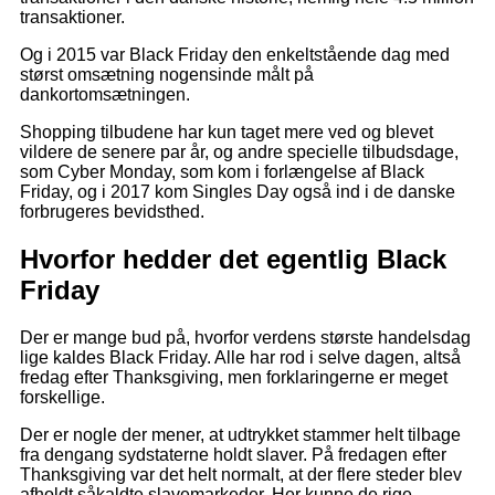
transaktioner.
Og i 2015 var Black Friday den enkeltst
å
ende dag med
størst omsætning nogensinde m
å
lt på
dankortomsætningen.
Shopping tilbudene har kun taget mere ved og blevet
vildere de senere par
å
r, og andre specielle tilbudsdage,
som Cyber Monday, som kom i forlængelse af Black
Friday, og i 2017 kom Singles Day ogs
å
ind i de danske
forbrugeres bevidsthed.
Hvorfor hedder det egentlig Black
Friday
Der er mange bud på, hvorfor verdens største handelsdag
lige kaldes Black Friday. Alle har rod i selve dagen, altså
fredag efter Thanksgiving, men forklaringerne er meget
forskellige.
Der er nogle der mener, at udtrykket stammer helt tilbage
fra dengang sydstaterne holdt slaver. På fredagen efter
Thanksgiving var det helt normalt, at der flere steder blev
afholdt såkaldte slavemarkeder. Her kunne de rige