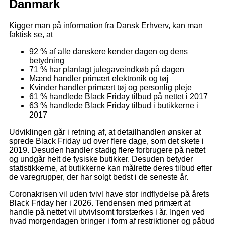
Danmark
Kigger man på information fra Dansk Erhverv, kan man
faktisk se, at
92 % af alle danskere kender dagen og dens
betydning
71 % har planlagt julegaveindkøb på dagen
Mænd handler primært elektronik og tøj
Kvinder handler primært tøj og personlig pleje
61 % handlede Black Friday tilbud på nettet i 2017
63 % handlede Black Friday tilbud i butikkerne i
2017
Udviklingen går i retning af, at detailhandlen ønsker at
sprede Black Friday ud over flere dage, som det skete i
2019. Desuden handler stadig flere forbrugere på nettet
og undgår helt de fysiske butikker. Desuden betyder
statistikkerne, at butikkerne kan målrette deres tilbud efter
de varegrupper, der har solgt bedst i de seneste år.
Coronakrisen vil uden tvivl have stor indflydelse på årets
Black Friday her i 2026. Tendensen med primært at
handle på nettet vil utvivlsomt forstærkes i år. Ingen ved
hvad morgendagen bringer i form af restriktioner og påbud