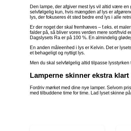
Den lampe, der afgiver mest lys vil altid være en 
selvfølgelig kun, hvis mængden af lys er afgørend
lys, der fokuseres ét sted bedre end lys i alle retn
Er der noget der skal fremhæves – f.eks. et maler
falder på, så bliver vores verden mere sort/hvid 
Dagslysets Ra er på 100 %. En almindelig gløde
En anden måleenhed i lys er Kelvin. Det er lysets
et behageligt og nyttigt lys.
Men du skal selvfølgelig altid tilpasse lysstyrken 
Lamperne skinner ekstra klart 
Fordriv mørket med dine nye lamper. Selvom priser
med tilbuddene time for time. Lad lyset skinne p