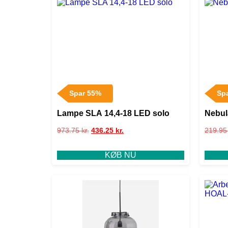
Spar 55%
Sp
Lampe SLA 14,4-18 LED solo
Nebul
973.75
kr.
436.25
kr.
219.9
KØB NU