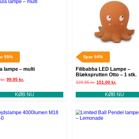
ar 55%
Spar 54%
a lampe – multi
Filibabba LED Lampe –
Blæksprutten Otto – 1 stk.
5
kr.
99.95
kr.
329.95
kr.
151.00
kr.
KØB NU
KØB NU