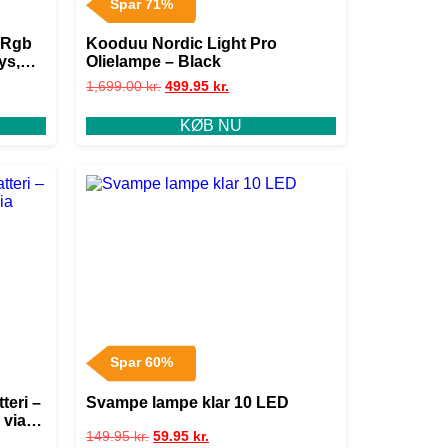
Spar 71%
 Rgb
Kooduu Nordic Light Pro
ys,
Olielampe – Black
1,699.00
kr.
499.95
kr.
KØB NU
Spar 60%
eri –
Svampe lampe klar 10 LED
 via
149.95
kr.
59.95
kr.