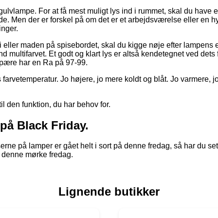
gulvlampe. For at få mest muligt lys ind i rummet, skal du have en
e. Men der er forskel på om det er et arbejdsværelse eller en hy
inger.
i eller maden på spisebordet, skal du kigge nøje efter lampens ev
end multifarvet. Et godt og klart lys er altså kendetegnet ved de
pære har en Ra på 97-99.
 farvetemperatur. Jo højere, jo mere koldt og blåt. Jo varmere, 
til den funktion, du har behov for.
på Black Friday.
ne på lamper er gået helt i sort på denne fredag, så har du set
å denne mørke fredag.
Lignende butikker