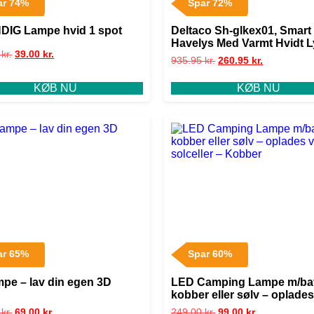
ar 74%
Spar 72%
IG Lampe hvid 1 spot
Deltaco Sh-glkex01, Smart
Havelys Med Varmt Hvidt L
0
kr.
39.00
kr.
Sort – Lampe
935.95
kr.
260.95
kr.
KØB NU
KØB NU
ar 65%
Spar 60%
mpe – lav din egen 3D
LED Camping Lampe m/batt
kobber eller sølv – oplades
solceller – Kobber
0
kr.
69.00
kr.
249.00
kr.
99.00
kr.