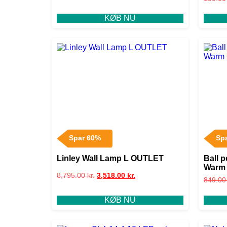
KØB NU
Spar 60%
Sp
Linley Wall Lamp L OUTLET
Ball 
Warm 
8,795.00
kr.
3,518.00
kr.
849.0
KØB NU