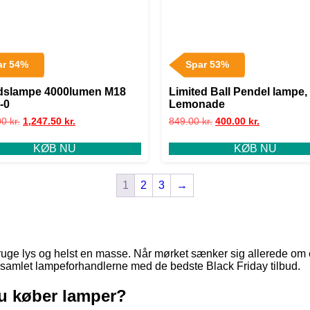
ar 54%
Spar 53%
dslampe 4000lumen M18
Limited Ball Pendel lampe,
-0
Lemonade
00
kr.
1,247.50
kr.
849.00
kr.
400.00
kr.
KØB NU
KØB NU
1
2
3
→
bruge lys og helst en masse. Når mørket sænker sig allerede om e
 samlet lampeforhandlerne med de bedste Black Friday tilbud.
du køber lamper?