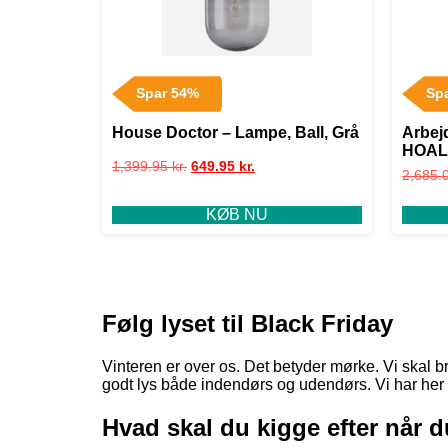
Spar 54%
Sp
House Doctor – Lampe, Ball, Grå
Arbej
HOAL
1,399.95
kr.
649.95
kr.
2,685.
KØB NU
Følg lyset til Black Friday
Vinteren er over os. Det betyder mørke. Vi skal 
godt lys både indendørs og udendørs. Vi har her
Hvad skal du kigge efter når 