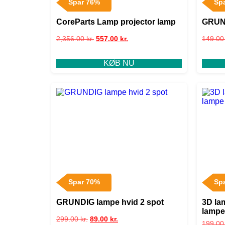
Spar 76%
Sp
CoreParts Lamp projector lamp
GRUND
2,356.00
kr.
557.00
kr.
149.0
KØB NU
Spar 70%
Sp
GRUNDIG lampe hvid 2 spot
3D la
lampe
299.00
kr.
89.00
kr.
199.0