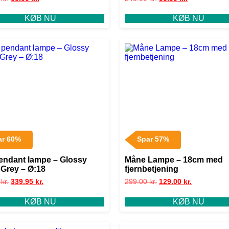
KØB NU
KØB NU
ar 60%
Spar 57%
pendant lampe – Glossy
Måne Lampe – 18cm med
Grey – Ø:18
fjernbetjening
0
kr.
339.95
kr.
299.00
kr.
129.00
kr.
KØB NU
KØB NU