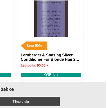
Spar 50%
Lernberger & Stafsing Silver
Conditioner For Blonde Hair 200
ml.
190.00
kr.
95.00
kr.
KØB NU
ndbakke