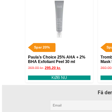
Spar 20%
Sp
Paula’s Choice 25% AHA + 2%
Tromb
BHA Exfoliant Peel 30 ml
Mask 
369.00
kr.
295.20
kr.
360.0
KØB NU
Få den