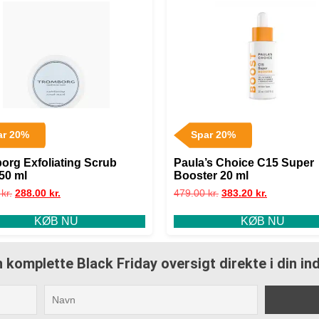
ar 20%
Spar 20%
org Exfoliating Scrub
Paula’s Choice C15 Super
50 ml
Booster 20 ml
0
kr.
288.00
kr.
479.00
kr.
383.20
kr.
KØB NU
KØB NU
 komplette Black Friday oversigt direkte i din i