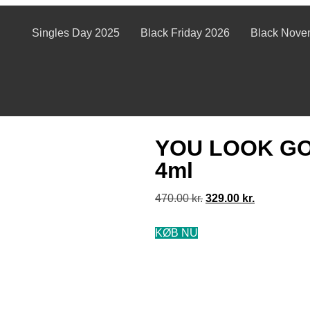
Singles Day 2025
Black Friday 2026
Black Nove
YOU LOOK GO
4ml
470.00
kr.
329.00
kr.
KØB NU