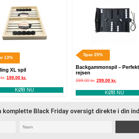
Spar 25%
ar 13%
Backgammonspil – Perfekt 
ling XL spil
rejsen
0
kr.
199.00
kr.
399.00
kr.
299.00
kr.
KØB NU
KØB NU
 komplette Black Friday oversigt direkte i din i