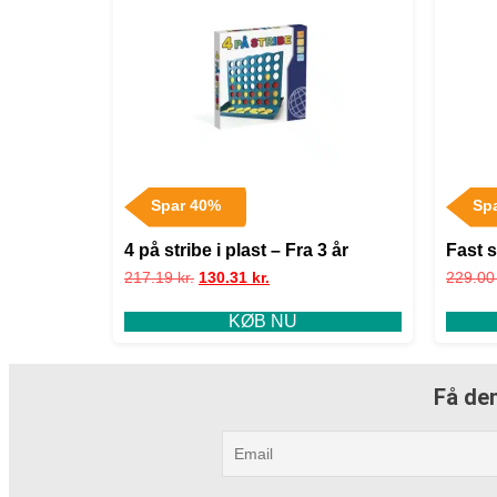
Spar 40%
Sp
4 på stribe i plast – Fra 3 år
Fast s
217.19
kr.
130.31
kr.
229.0
KØB NU
Få den