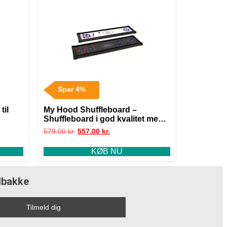
Spar 4%
til
My Hood Shuffleboard –
Shuffleboard i god kvalitet med
Curling-spil på bagsiden –
579.00
kr.
557.00
kr.
HURTIG LEVERING!
KØB NU
ndbakke