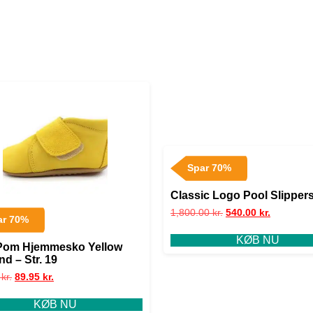
Spar 70%
Classic Logo Pool Slipper
1,800.00
kr.
540.00
kr.
ar 70%
KØB NU
Pom Hjemmesko Yellow
d – Str. 19
5
kr.
89.95
kr.
KØB NU