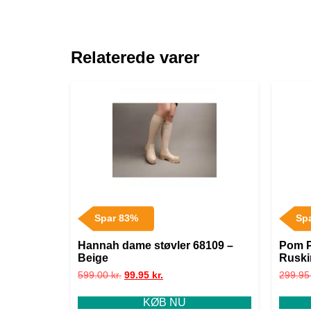
Relaterede varer
Spar 83%
Sp
Hannah dame støvler 68109 –
Pom 
Beige
Ruskin
599.00
kr.
99.95
kr.
299.9
KØB NU