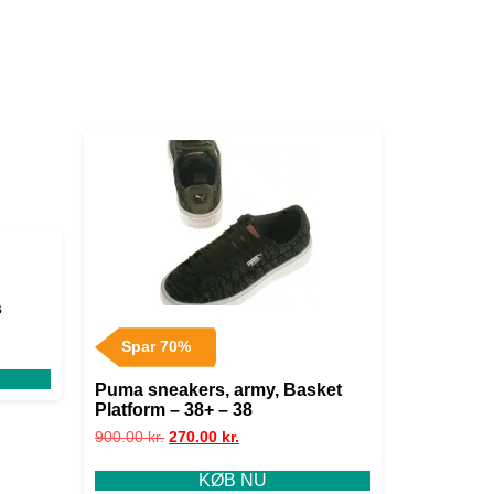
s
Spar 70%
Puma sneakers, army, Basket
Platform – 38+ – 38
900.00
kr.
270.00
kr.
KØB NU