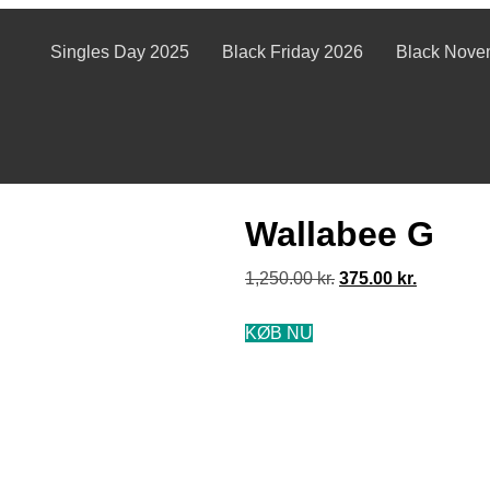
Singles Day 2025
Black Friday 2026
Black Nove
Wallabee G
1,250.00
kr.
375.00
kr.
KØB NU