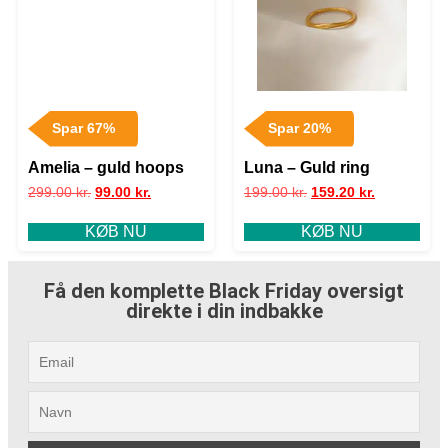
Spar 67%
Spar 20%
Amelia – guld hoops
Luna – Guld ring
299.00
kr.
99.00
kr.
199.00
kr.
159.20
kr.
KØB NU
KØB NU
Få den komplette Black Friday oversigt
direkte i din indbakke