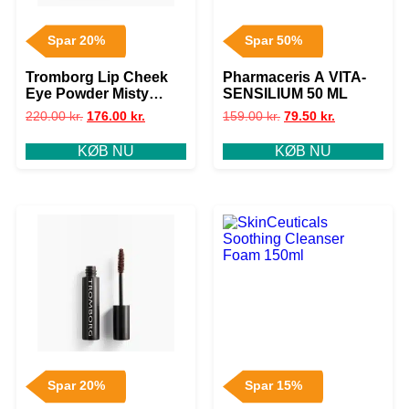
Spar 20%
Spar 50%
Tromborg Lip Cheek
Pharmaceris A VITA-
Eye Powder Misty
SENSILIUM 50 ML
Brown
220.00
kr.
176.00
kr.
159.00
kr.
79.50
kr.
KØB NU
KØB NU
Spar 20%
Spar 15%