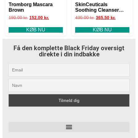
Tromborg Mascara
SkinCeuticals
Brown
Soothing Cleanser
Foam 150ml
190.00
kr.
152.00
kr.
430.00
kr.
365.50
kr.
KØB NU
KØB NU
Få den komplette Black Friday oversigt
direkte i din indbakke