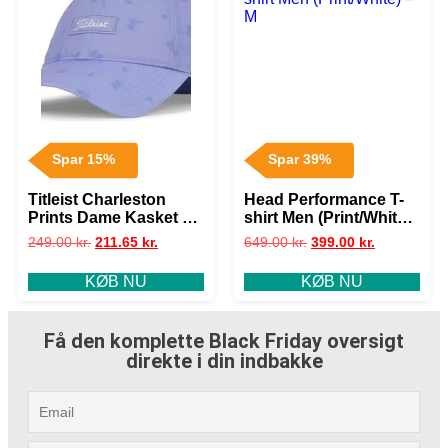
Spar 15%
Spar 39%
Titleist Charleston
Head Performance T-
Prints Dame Kasket –
shirt Men (Print/White)
Lavendel – Str.
– M
249.00
kr.
211.65
kr.
649.00
kr.
399.00
kr.
Justerbar
KØB NU
KØB NU
Få den komplette Black Friday oversigt
direkte i din indbakke