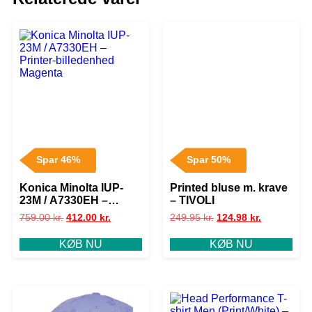
Spar 46%
Spar 50%
Konica Minolta IUP-
Printed bluse m. krave
23M / A7330EH –
– TIVOLI
Printer-billedenhed
759.00
kr.
412.00
kr.
249.95
kr.
124.98
kr.
Magenta
KØB NU
KØB NU