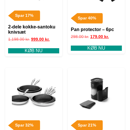
Spar 17%
Spar 40%
2-dele kokke-santoku
Pan protector – 6pc
knivsæt
298.00
kr.
179.00
kr.
1,198.00
kr.
999.00
kr.
KØB NU
KØB NU
Spar 32%
Spar 21%