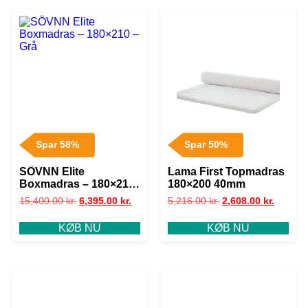
Spar 58%
Spar 50%
SÖVNN Elite
Lama First Topmadras
Boxmadras – 180×210
180×200 40mm
– Grå
15,400.00
kr.
6,395.00
kr.
5,216.00
kr.
2,608.00
kr.
KØB NU
KØB NU