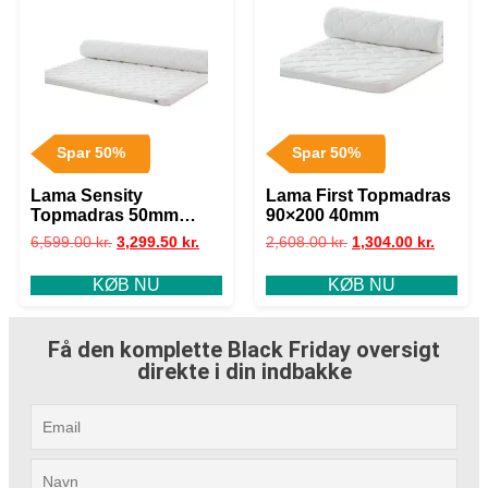
Spar 50%
Spar 50%
Lama Sensity
Lama First Topmadras
Topmadras 50mm
90×200 40mm
180×200
6,599.00
kr.
3,299.50
kr.
2,608.00
kr.
1,304.00
kr.
KØB NU
KØB NU
Få den komplette Black Friday oversigt
direkte i din indbakke