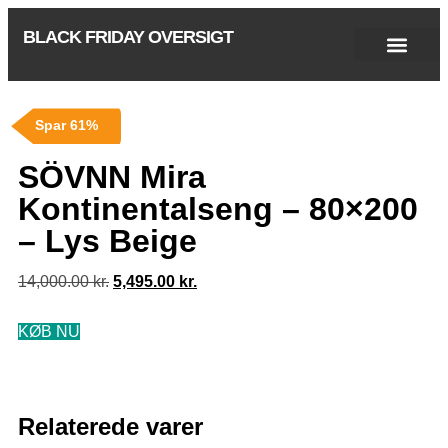
BLACK FRIDAY OVERSIGT
Singles Day 2025
Black Friday 2026
Black November 2026
Cyber Monday 2025
Januar Udsalg 2026
Green Friday 2026
Spar 61%
SÖVNN Mira
Kontinentalseng – 80×200
– Lys Beige
14,000.00
kr.
5,495.00
kr.
KØB NU
Relaterede varer