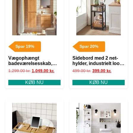
Spar 19%
Spar 20%
Vægophængt
Sidebord med 2 net-
badeværelsesskab,
hylder, industrielt look,
L35xB30xH120 cm,
L40 x B30 x H75 cm,
1,299.00
kr.
1,049.00
kr.
499.00
kr.
399.00
kr.
naturfarvet
brun
KØB NU
KØB NU