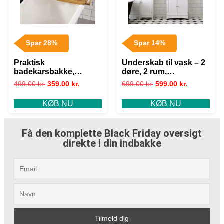
Spar 28%
Spar 14%
Praktisk
Underskab til vask – 2
badekarsbakke,
døre, 2 rum,
naturfarvet
fugtbestandig,
499.00
kr.
359.00
kr.
699.00
kr.
599.00
kr.
60x60x30 cm, hvid
KØB NU
KØB NU
Få den komplette Black Friday oversigt
direkte i din indbakke