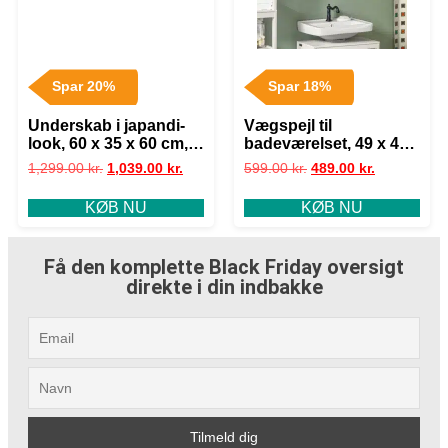
Spar 20%
Spar 18%
Underskab i japandi-
Vægspejl til
look, 60 x 35 x 60 cm,
badeværelset, 49 x 40
naturfarvet
cm, hvid ramme
1,299.00
kr.
1,039.00
kr.
599.00
kr.
489.00
kr.
KØB NU
KØB NU
Få den komplette Black Friday oversigt
direkte i din indbakke