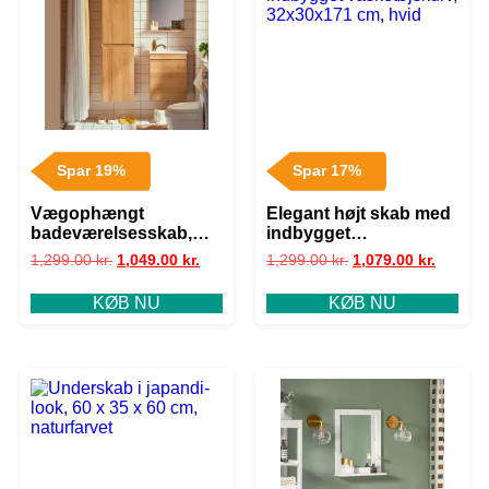
Spar 19%
Spar 17%
Vægophængt
Elegant højt skab med
badeværelsesskab,
indbygget
L35xB30xH120 cm,
vasketøjskurv,
1,299.00
kr.
1,049.00
kr.
1,299.00
kr.
1,079.00
kr.
naturfarvet
32x30x171 cm, hvid
KØB NU
KØB NU