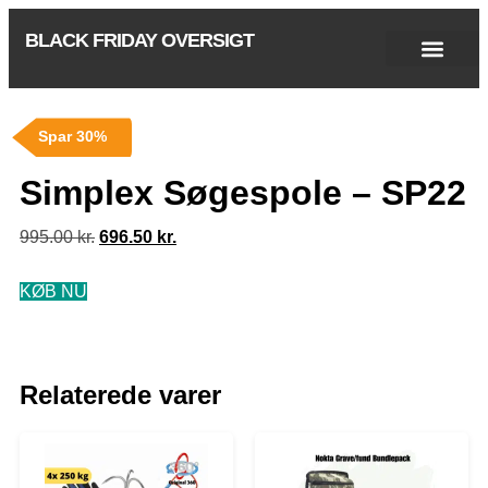
BLACK FRIDAY OVERSIGT
Singles Day 2025
Black Friday 2026
Black November 2026
Cyber Monday 2025
Januar Udsalg 2026
Green Friday 2026
Spar 30%
Simplex Søgespole – SP22
995.00
kr.
696.50
kr.
KØB NU
Relaterede varer