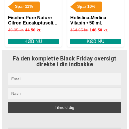
Spar 11%
Spar 10%
Fischer Pure Nature
Holistica-Medica
Citron Eucaluptusolie
Vitasin • 50 ml.
æterisk • 10ml.
49.95
kr.
44.50
kr.
164.95
kr.
148.50
kr.
KØB NU
KØB NU
Få den komplette Black Friday oversigt
direkte i din indbakke