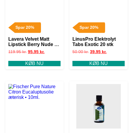
Spar 20%
Spar 20%
Lavera Velvet Matt
LinusPro Elektrolyt
Lipstick Berry Nude 01
Tabs Exotic 20 stk
X
119.95
kr.
95.95
kr.
50.00
kr.
39.95
kr.
KØB NU
KØB NU