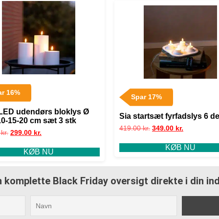
ar 16%
Spar 17%
LED udendørs bloklys Ø
Sia startsæt fyrfadslys 6 de
10-15-20 cm sæt 3 stk
419.00
kr.
349.00
kr.
0
kr.
299.00
kr.
KØB NU
KØB NU
 komplette Black Friday oversigt direkte i din i