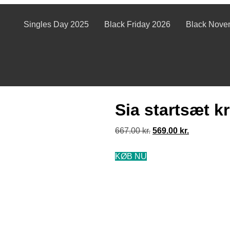
Singles Day 2025
Black Friday 2026
Black Nove
Sia startsæt k
667.00
kr.
569.00
kr.
KØB NU