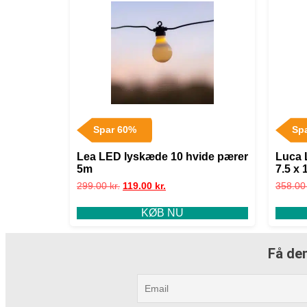
Spar 60%
Sp
Lea LED lyskæde 10 hvide pærer
Luca 
5m
7.5 x 
299.00
kr.
119.00
kr.
358.0
KØB NU
Få den