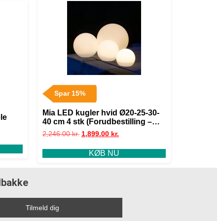
Spar 15%
Mia LED kugler hvid Ø20-25-30-
le
40 cm 4 stk (Forudbestilling –
sendes 10-15 dec)
2,246.00
kr.
1,899.00
kr.
KØB NU
ndbakke