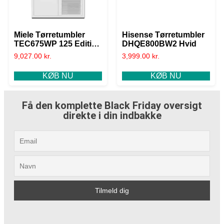
Miele Tørretumbler
Hisense Tørretumbler
TEC675WP 125 Edition
DHQE800BW2 Hvid
8 kg Hvid
9,027.00
kr.
3,999.00
kr.
KØB NU
KØB NU
Få den komplette Black Friday oversigt
direkte i din indbakke