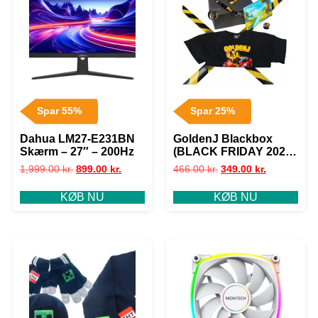
Spar 55%
Spar 25%
Dahua LM27-E231BN
GoldenJ Blackbox
Skærm – 27″ – 200Hz
(BLACK FRIDAY 2025
LIMITED) | XXL
1,999.00
kr.
899.00
kr.
466.00
kr.
349.00
kr.
KØB NU
KØB NU