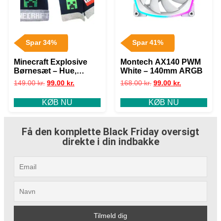
Spar 34%
Spar 41%
Minecraft Explosive
Montech AX140 PWM
Børnesæt – Hue,
White – 140mm ARGB
Halstørklæde og
149.00
kr.
99.00
kr.
168.00
kr.
99.00
kr.
Handsker (54-56 cm)
KØB NU
KØB NU
Få den komplette Black Friday oversigt
direkte i din indbakke