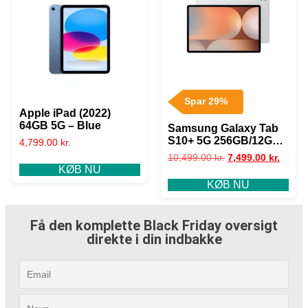
Spar 29%
Apple iPad (2022)
64GB 5G – Blue
Samsung Galaxy Tab
S10+ 5G 256GB/12GB
4,799.00
kr.
– Platinum Silver
10,499.00
kr.
7,499.00
kr.
KØB NU
KØB NU
Få den komplette Black Friday oversigt
direkte i din indbakke