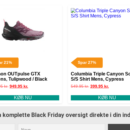
ar 21%
Spar 27%
mon OUTpulse GTX
Columbia Triple Canyon So
s, Tulipwood / Black
S/S Shirt Mens, Cypress
95
kr.
949.95
kr.
549.95
kr.
399.95
kr.
KØB NU
KØB NU
 komplette Black Friday oversigt direkte i din i