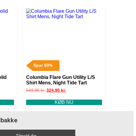
Spar 50%
lid
Columbia Flare Gun Utility L/S
Shirt Mens, Night Tide Tart
649.95
kr.
324.95
kr.
KØB NU
ndbakke