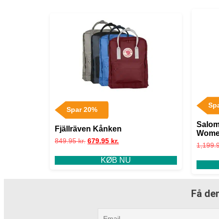
Sp
Spar 20%
Salo
Fjällräven Kånken
Women
849.95
kr.
679.95
kr.
1,199.
KØB NU
Få den